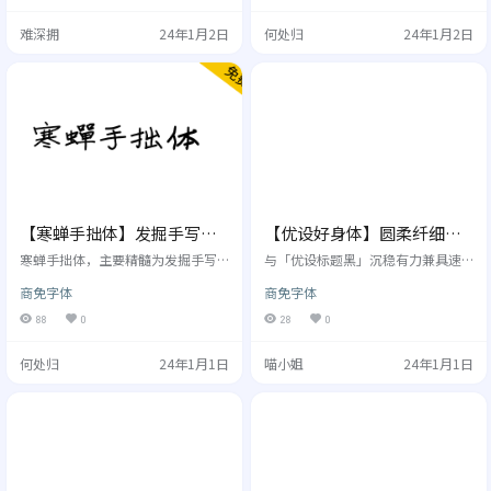
久免费商用，也希望大家记住吴金
文字的句意之前。身处于互联网时
难深拥
24年1月2日
何处归
24年1月2日
彬和他的家乡南安。 中英文字数70
代，无衬线字体以其“中庸”的姿
00格式TTF支持 mac/win电脑 吴金
态崛起于移动端设备。倾斜字体往
彬言：我一直在寻找一个可以干到
往能为画面营造出极强的速度感。
老的工种，毕竟人总是会老的种田
字体风格 倾斜字体往往能为画面营
我又不会，兜兜转转N年后发现字库
造出极强的速度感，演示斜黑体定
这行当非常符合我的需求，所以盲
位于标题。 使用许可 允许个人和企
目的就开始了做…
业免费使用，包括商业用途…
【寒蝉手拙体】发掘手写字
【优设好身体】圆柔纤细，
体的手拙之美
有亲和力和现代感的字体
寒蝉手拙体，主要精髓为发掘手写
与「优设标题黑」沉稳有力兼具速
字体的手拙之美，字体给人一种逼
度感的思路不同，「优设好身体」
商免字体
商免字体
真手写的视觉体验。虽应用范围有
的整体气质偏向圆柔纤细，设计上
限，但有其不可替代和独特的价
更加富有亲和力和现代感，2套字体
88
0
28
0
值。以创造的笔意和结构完成，形
互为补充，可以覆盖绝大多数的设
成风格独特的一套小众字体。 本字
计场景。 优设好身体是一款亲和
何处归
24年1月1日
喵小姐
24年1月1日
体基于中华人民共和国GB2312-80
力、现代感极强的专业美术标题字
字符集标准，采用TrueType和Open
体。它以圆体字型为基础，通过瘦
Type两种格式，共收容字形7586
高的字面、偏向几何的曲线，让整
个。 字体风格 使用许可 允许个人和
宽字体富有亲和力和时尚感。在同
企业免费使用，包括商业用途，例
样的面积里，更窄的字面就意味着
如广告设计、自媒体、电商平台
能容纳更多的信息，所以这款字体
等。 除非…
非常适用在需要体现亲和力与时尚
感的各类…