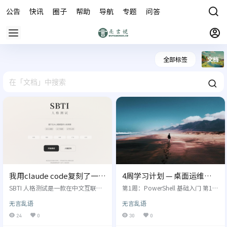
公告
快讯
圈子
帮助
导航
专题
问答
商城
全部标签
文档
我用claude code复刻了一夜
4周学习计划 — 桌面运维脚
爆火的SBTI 人格测试[失效]
本自动化 & IT资产管理实战
SBTI 人格测试是一款在中文互联网
第1周：PowerShell 基础入门 第1
爆火的趣味心理测试，基于五大心
天：学习 PowerShell 基本概念、执
无言乱语
无言乱语
理模型（自我、情感、态度、行
行策略、常用命令（如 Get-Proces
动、社交），通过 15 个维度将测试
s, Get-Service） 练习：运行常用命
24
0
30
0
者匹配到 27 种人格类型之一。 原作
令，查看当前进程和服务信息。 第2