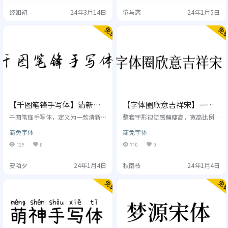
版权为“文泉驿信任委员会（Board
(或2^16)Unicode代码点。最新版本
终如初
24年3月14日
倦与恋
24年1月5日
of Trustees）” , FangQ和Firefly所
的Unifont包含超过5.5万个符号，涵
有。字体授权继承文泉驿点阵体所
盖所有可见的Unicode BMP代码
采用的GNU Public License v2（附
点。其中，近二万八千字是中日韩
加文档允许嵌入条款），详情请引
(Cjk)的表意文字。如果你想拥有更
用文泉驿RE…
多的文字，比如想使用繁体字…
【千图笔锋手写体】清新的
【字体圈欣意吉祥宋】一种
创意手写字体，文艺范十
圆润纤细古风女性化的字体
千图笔锋手写体，定义为一款清新
整套字形视觉感偏瘦高，宽高比例
足。
的创意手写字体。在字形笔画上改
为4:5，尝试过1:1甚至更矮的比例，
商免字体
商免字体
变了平直的笔画，用柔和的弧线将
不够优雅，因为像这种圆润纤细古
字体的柔美发挥的淋漓尽致，字形
风女性化的字体，都是比较修长才
129
0
710
0
新颖独特，简洁有力，清新淡雅，
好看，最后才决定4:5这个近乎完美
文艺范十足。整体采用连笔写法，
的比例。这款字风格圆润，比如横
安陌夕
24年1月4日
秋南枝
24年1月4日
一气呵成，更显流畅。适用于海报
画开头及结尾由传统字体的三角尖
、影视综艺、文艺宣传等场景。比
凸变成较圆润的风格，竖画由三角
如美食/地产广告/电商等。 格式及
尖凸也变成圆润无尖凸风格，竖勾
字符：千图笔锋体包格式ttf，包
撇捺点的笔画同理2021，祝您吉
含：西文52个、标点 符号166个、
祥！ 这套字涵盖国家GB2312编码
阿拉伯数字10个、汉字6763个。 字
标准的6763个中文字符，52个英文
体风格 使用许可 …
字符，10个阿…