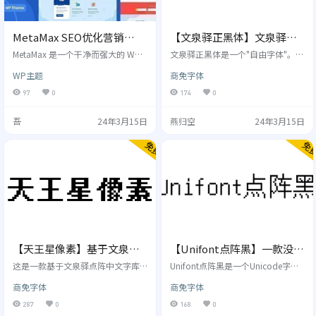
MetaMax SEO优化营销
【文泉驿正黑体】文泉驿开
WordPress模板
源矢量中文字体
MetaMax 是一个干净而强大的 Wor
文泉驿正黑体是一个"自由字体"。该
dPress 主题，专门用于各种 Web 代
字体包含了所有常用简体中文、繁
WP主题
商免字体
理。 它提供了多种可能性，将帮助
体中文所需要的汉字（最新版本包
您轻松创建一个美丽，迷人和独特
含超过27842个汉字，完整覆盖GB2
97
0
174
0
的网站。 我们已经开发了这个全面
312/Big5/GBK以及GB18030标准
的 WordPress 主题，可为您提供网
字符集）。该字体同时还包含了日
吾
24年3月15日
燕归空
24年3月15日
站所需要的一切。 根据您的需求和
文、韩文和其他几十种语言符号。
客户的期望量身定制。响应式设计
除此以外，该字体还嵌入了最新版
和视网膜图形，使该主题在平板电
本的文泉驿点阵宋体的中英文点
脑和移动设备上看起来很棒。 它包
阵，使得屏幕汉字显示清晰锐利，
含各种页面类型，宽大和盒装版
易于阅读。 作为黑体中文字体，文
式，包括无限的配色方案，大…
泉驿正黑为非衬线字体，…
【天王星像素】基于文泉驿
【Unifont点阵黑】一款没有
点阵宋体，其特色为不产生
衬线，更像黑体的Unicode
这是一款基于文泉驿点阵中文字库
Unifont点阵黑是一个Unicode字
粘连的粗体
的点阵字体，其特色为不产生粘连
字体
体，每一个可见的Unicode基本多语
商免字体
商免字体
的粗体。目前的版本号为0.99，收
种平面代码点都有一个字形，具有
录了GB/T 2312 - 80的6763个汉字
修改字体的支持实用程序。Unicode
287
0
168
0
及符号。 字体风格 使用许可 本字体
基本多语言平面覆盖第一个65,536