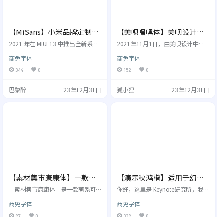
【MiSans】小米品牌定制字
【美呗嘿嘿体】美呗设计中
体，供全球免费商用
心出品的免费商用字体
2021 年在 MIUI 13 中推出全新系统
2021年11月1日，由美呗设计中心
字体 MiSans；字体规格、细节全方
出品的首款免费商用字体【美呗嘿
商免字体
商免字体
位升级并加入了丰富的 OpenType F
嘿体】试用版上线，包含2500+个汉
eatures，并在发布当天宣布该字体
字。 2022年末正式推出【美呗嘿嘿
344
0
152
0
面向全社会免费商用。 2023 年在全
体】完整版啦！ 美呗嘿嘿体，是由
新系统 Xiaomi HyperOS 中推出全
美呗设计中心主导设计的一款品牌
巴黎醉
23年12月31日
狐小狸
23年12月31日
球语言定制字体项目— MiSans Glob
字体，也是医美行业首款字体。之
al。这是一个庞大的字体家族，涵盖
所以取名美呗嘿嘿体，一是因为这
20 多种书写系统，支持 600 多种语
款字体本身属于黑体，二是融入了
言，字符数量累计超过10万个。 …
美呗人“乐观、皮实”的精神，故
取名“美呗嘿嘿体”。 秉承公司文
化价值观，设计团队在工作之余从
构思到完成，整整花…
【素材集市康康体】一款萌
【演示秋鸿楷】适用于幻灯
系可爱手写风格中文字体
片演示的免费商用字体
「素材集市康康体」是一款萌系可
你好，这里是 Keynote研究所，我是
爱手写风格中文字体，距离素材集
人生哥。设计，重要的是，如何解
商免字体
商免字体
市康康体1.0 版本首次发布，已经过
决用户所面临的当前问题，两年
去了近两年，发布至今获得各界朋
前，为了解决在 Keynote 中文字不
97
0
339
0