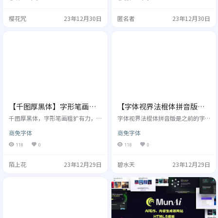
友的喜爱，在2021最后一天，终于
能倾斜的问题，我做了一次大胆的
迎来 素材集市康康体3.0完整版。 3.
尝试：自己动手改造出一款 Keynote
樱花咒
23年12月30日
匿名者
23年12月30日
0版本由字集团队成员，时光羊独立
可用的倾斜字，让幻灯片设计师可
完成，用了近6个月时间，在1.0版
以在Keynote中一键倾斜文字。于是
基础上增加5131个字，补齐GB231
基于对谷歌开源字体「思源黑体」
2-80编码字库，汉字和字符共计775
的倾斜处理，便有了 —演示斜黑
4个。 字体风格 使用许可 允许个人
体。但很多人说，这款字应该叫做
和企业免费使用，包括商…
演示斜杠体，因为是它，让关于我
的…
【千图厚黑体】字形笔画粗
【字体视界法棍体拼音版】
犷有力，适用于海报、活动
自动加上拼音标记
千图厚黑体，字形笔画粗犷有力，
字体视界法棍体拼音版是之前的字
的标题等
用宽扁型的字面构建出厚重的字体
体视界法棍体加上了拼音标记，这
商免字体
商免字体
形态，笔画细节上的修饰既增强了
是一种用来帮助学生更快地学习和
字体的设计感，又让字体多了一些
阅读汉语的字体。在某些设计场景
118
0
118
0
小小的精致感，中宫的饱满使得文
其实也挺实用的，特别是对教育类
字之间的排版组合非常醒目好看。
的设计比较有用。 字体风格 在字体
陌上花
23年12月29日
碧水天
23年12月29日
适用于活动海报、品牌活动的标题
视界法棍体加上拼音标记，适用于
等。比如热点促销/教育/办公用品/
教育行业。 使用许可 1、字体视界
冷饮等 格式及字符：千图厚黑体包
法棍体：是字体视界推出的一款开
格式ttf，包含：西文52个、标点 符
源字体。允许任何个人和企业免费
号161个、阿拉伯数字10个、汉字6
使用，包括商业用途，但禁止用于
736个。 字体风格 使用许可 允许个
任何违法用途。 2、字体视界法棍体
人和企业免费…
版权归属字体视界，未经授权，…