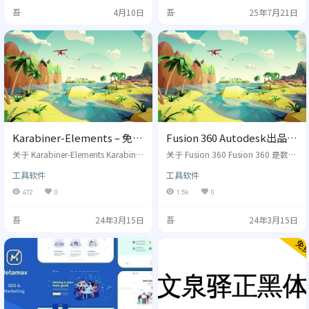
者：（早上都还能看到，写文章这
天：掌握变量、数据类型、字符
吾
4月10日
吾
25年7月21日
会儿搜不到了，B站视频貌似现在也
串、数组等基础语法 练习：输出一
没了23333） 原开源项目 [serenake
个设备名称的字符串数组。 第3天：
yitan/sbti-wiki](https://github.co
学习条件判断（if）、循环（for、fo
m/serenakeyitan/sbti-wiki) …
reach）语句 练习：编写脚本批量 pi
ng 一组 …
Karabiner-Elements – 免费
Fusion 360 Autodesk出品的
开源的 macOS 鼠标、键盘
3D 建模软件，附免破解正规
关于 Karabiner-Elements Karabiner
关于 Fusion 360 Fusion 360 是数字
键位映射工具，提高苹果电
-Elements 是一个功能强大的 mac
免费获取方式
巨头 Autodesk 近年来新推出的远程
工具软件
工具软件
应用程序，用于在 macOS Sierra 或
CAD、CAM、CAE 和 PCB 软件，功
脑使用第三方键盘的体验
者更高版本的 mac 系统上进行键盘
能涵盖三维设计、工业制造、电子
472
0
1.5k
0
自定义映射，从而让任何输入设备
产品、数字管理、数字仿真、团队
满足使用者的输入习惯，提高输入
协作等，被公认为 G2 上的最佳产品
吾
24年3月15日
吾
24年3月15日
效率。 Karabiner-Elements 在 mac
设计和制造软件。作为一款专业的
OS Sierra 之前旧版本的名称是 Kara
三维软件，Fusion 360 适用于工业
biner，后来由于 macOS Sierra…
设计师、机械工程师、电气工程
师、机械师、业余爱好者和初创企
业。 和市面上很多三维建模软件…