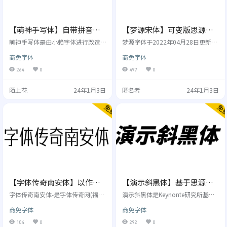
【萌神手写体】自带拼音
【梦源宋体】可变版思源宋
（支持多音字）的手写字体
体，加强版思源宋体，14个
萌神手写体是由小赖字体进行改造
梦源字体于2022年04月28日更新3.
而成的一款免费商用字体，采用SIL
字重
0版本，该版本将线性版和等比版合
商免字体
商免字体
Open Font License 1.1授权协议发
并为一个版本，共计 27 字重，不再
布，手写风格，自带拼音，支持多
与 2.x 版兼容。 可变版思源字体使
264
0
497
0
音字， 适合用于帮助学生更快地学
精细的字重调节成为了可能。然
习和阅读汉语。基本上是可以显示
而，可变字体因轮廓重叠、渲染故
陌上花
24年1月3日
匿名者
24年1月3日
日语、简体字和繁体字的字体，是
障、软件兼容性等原因给实际使用
在简体字和繁体字中加入拼音的字
造成了阻碍。本项目将可变版思源
体的制作。 萌神项目是日本Geek中
字体的大量中间字重实例化为传统
文学会的成员，利用其强大的Geek
单字重字体，并合并了重叠的曲线
技术，制作快乐地学习中文的产品
轮廓，在保证最大兼容性的前提
的项目。以2017年Maker…
下，为用户提供更加丰富的字重选
择。本系列字体的其…
【字体传奇南安体】以作者
【演示斜黑体】基于思源黑
吴金彬的家乡南安命名的字
体改造的倾斜标题字体
字体传奇南安体-是字体传奇网(福
演示斜黑体是Keynonte研究所基于
体
建)字友-吴金彬设计-字体传奇编码
思源黑体改造而来的倾斜体字体，
商免字体
商免字体
完成的一套免费商用字体，字体的
优秀的字体往往可以透过字形与笔
起名是吴金彬以他的家乡南安命名
画风格的设定将其蕴含的情感传达
104
0
292
0
的，他把这款字体，贡献给大家永
给受众，甚至要优于人们理解这些