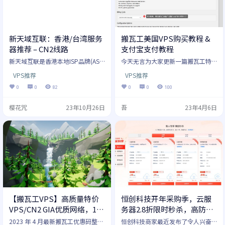
新天域互联：香港/台湾服务
搬瓦工美国VPS购买教程 &
器推荐 – CN2线路
支付宝支付教程
新天域互联是香港本地ISP品牌(AS4
今天无言为大家更新一篇搬瓦工特
5753)，成立于2007年，秉承15年I
惠VPS的购买教程和支付宝支付教
VPS推荐
VPS推荐
CT项目管理经验，为众多海内外上
程。 事无巨细，尽量写的详细，新
市公司提供服务。新天域互联在香
手请认真阅读全文，尽可能背诵全
0
0
82
0
0
100
港和台湾都设有T3+标准机房，并与
文，老鸟可以忽略。 搬瓦工便宜VP
20多家电信运营商保持长期合作。
S目前也已经逐渐转向中高端线路，
樱花咒
23年10月26日
吾
23年4月6日
提供服务器租用托管，大流量DDoS
不过购买教程还是通用的，调整了
及CC防御，高速跨境私人专线，数
一些搬瓦工购买教程的细节。 整个
据中心管理服务，ICT一站式服务
购买流程也就几分钟，最多不会超
等。在租用方面，为用户提供带宽
过十分钟。主要分为如下几步： 选
高达10Gbps，非标配置，7x24小时
择合适的搬瓦工方案 注册搬瓦工账
机房驻场服务，阶梯优惠计…
户进行购买 使用支付宝（或微信支
付、PayPal、信用…
【搬瓦工VPS】高质量特价
恒创科技开年采购季，云服
VPS/CN2 GIA优质网络，1核
务器2.8折限时秒杀，高防服
1G内存1Gbps带宽89.99美
务器/站群服务器/物理服务
2023 年 4 月最新搬瓦工优惠码整
恒创科技商家最近发布了令人兴奋