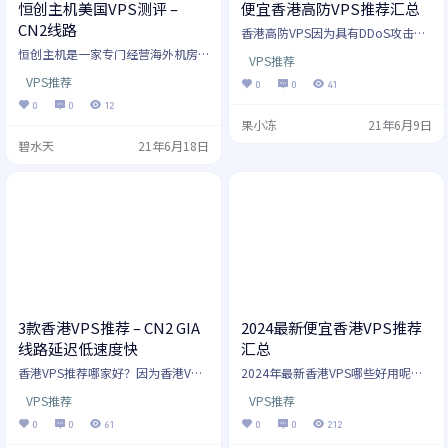
恒创主机美国VPS测评 –
便宜香港高防VPS推荐汇总
CN2线路
香港高防VPS因为具有DDoS攻击保
护功能，并且延迟较低速度快，还
恒创主机是一家专门经营海外机房
VPS推荐
不需要备案，所以香港高防VPS非常
的主机商，主要是为国内用户提供C
受欢迎。但是香港高防VPS支持的商
VPS推荐
N2等优质线路，成立多年，积累了
0
0
41
家比较少，很多用户都需要，所以
不少口碑，总体评价都还是不错
0
0
12
这里我们就收集了几家香港高防VPS
的，现在他们家又提供了美国VPS，
果小冻
21年6月9日
主机商，有需要可以参考选择。 这
拥有CN2 GIA线路，下面就具体测评
里需要说明的是香港高防VPS去程是
碧水天
21年6月18日
下，看看效果怎么样吧。 恒创主机
没有CN2线路的，只有回程才可能有
官网：www.henghost.com 我们先
CN2线路，这个也不会影响速度。因
看看Ping的效果怎么样，如下所
为这是本身技术手段决定的，所有
示： 可以看到延迟非常的低，比我
的香港高防VPS都不可能支持双向的
之前的搬瓦工延迟都还要低一点，
CN…
而且也很稳，基本没有丢包的情
况。 …
3款香港VPS推荐 – CN2 GIA
2024最新便宜香港VPS推荐
线路延迟低速度快
汇总
香港VPS推荐哪家好？因为香港VPS
2024年最新香港VPS哪些好用呢？
太多了，像VPS这种产品商家一般是
在过去的一年中哪些香港VPS用户评
VPS推荐
VPS推荐
不会提供试用的，所以很多用户不
价还不错呢？今天我们都会就这些
知道如何选择。这里我们就推荐几
问题进行一下总结，我们主要会通
0
0
61
0
0
212
款不错的香港VPS供大家参考。当然
过概要介绍，总结在过去的一年中