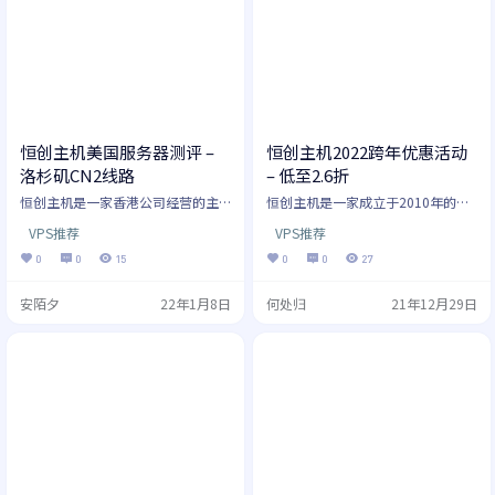
宜。 现在恒创主机推出了【跨年狂
虚拟主机入门技术简单是一回事，
欢季】的活动，海外云服务器和独
想要真正把虚拟主机做到稳定可靠
立服务器全场2.8折起。新人首次
又是另外一回事了。 我接触过的不
购…
少的网友因为贪图便宜，去购买了
那种小…
恒创主机美国服务器测评 –
恒创主机2022跨年优惠活动
洛杉矶CN2线路
– 低至2.6折
恒创主机是一家香港公司经营的主
恒创主机是一家成立于2010年的香
机商，主要运营香港和美国机房，
港主机商，主要经营虚拟主机、VPS
VPS推荐
VPS推荐
我们多次对其进行过测评，用户反
云主机和独立服务器。我们多次对
响都还是不错的，有CN2线路支持，
恒创主机进行过测评，整体来说用
0
0
15
0
0
27
国内访问网络稳定。 恒创主机官
户反响都还不错。 恒创主机官网：
网：www.henghost.com 这里我们
www.henghost.com 现在恒创主机
安陌夕
22年1月8日
何处归
21年12月29日
将测评下恒创主机的美国服务器，
又推出了2022跨年优惠活动，优惠
如果你需要可以关注下。恒创主机
力度还是非常不错的。本次活动主
的美国服务器机房位于洛杉矶，有C
要针对香港/美国云主机和独立服务
N2线路，并支持多IP，下面我们从
器。我们下面会一一介绍本次优惠
延迟、路由、价格等多个方面进行
活动的套餐。 香港云服务器 恒创主
测评介绍。 现在我们看先看本地Pin
机的香港云服务器采用kVM虚拟，
g的效果…
拥…