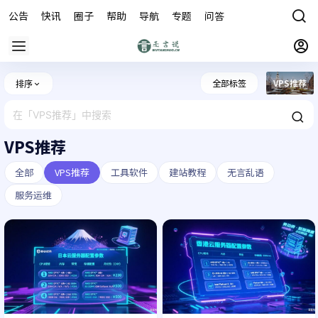
公告
快讯
圈子
帮助
导航
专题
问答
商城
全部标签
VPS推荐
排序
VPS推荐
全部
VPS推荐
工具软件
建站教程
无言乱语
服务运维