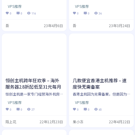
元/年
理，无言为您带来最新的搬瓦工优
器超值特价优惠
的2023年开年采购季特价优惠促销
VPS推荐
VPS推荐
惠套餐、高速线路和机房选择，以
活动，为广大用户提供了多项超值
及详细的新手教程。本文会每月更
优惠。其中，新用户可享受海外服
0
0
116
0
0
34
新，随时帮助您了解搬瓦工最新的
务器100元/3个月的限时秒杀优惠，
优惠信息。搬瓦工目前拥有多个地
这是一个难得的机会，让用户能够
吾
23年4月6日
吾
23年3月24日
理位置优越的机房：包括中国香
以更加实惠的价格体验到高品质的
港、日本东京和大阪、美国洛杉矶
海外服务器服务。 新人专享爆品秒
的机房，以及荷兰 EUNL_9 等优质
杀 入门爆款海外机型，超低特价秒
机房路线。此外，我们还为您提供
杀，每日 4 场，限量开抢，恒创科
平价路线，如美国洛杉矶 CN2 GT
技开年采购季，新用户海外服务器1
等。本文为您做个简洁的综合总
00元/3个月限时秒杀。海外云服务
结，方便您实现最佳的…
器2.8折，高配…
恒创主机跨年狂欢季 – 海外
几款便宜香港主机推荐 – 速
服务器2.8折起低至31元每月
度快无需备案
恒创主机是一家专门经营海外机房
香港主机因为无需备案，但是因为
的主机商，是香港 SonderCloud Li
紧临大陆，网络延迟低，因此使用
VPS推荐
VPS推荐
mited 旗下的老牌IDC品牌，主营中
香港主机搭建网站访问速度很快，
国香港、美国、日本、韩国等机
所以特别受国内用户欢迎。那么你
0
0
27
0
0
45
房，拥有BGP国际多线网络，三网
知道哪款香港主机好吗？ 香港主机
直连，CN2 GIA高速回国，以稳定的
商有很多，不管是国内商家还是国
陌上花
22年12月23日
果小冻
22年4月22日
网络质量吸引众多开发者和企业选
外商家都是很看重这个市场。但是
择。恒创主机主要提供的云服务器
有个问题，就是虚拟主机入门技术
和独立服务器去产品，价格比较便
很低，所以有大大小小的主机商。