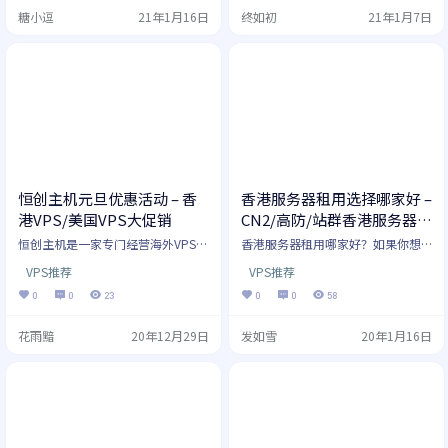
这里我们推荐的香港VPS不一定是最
那些获得用户好评的香港VPS。 香
糖小逗
21年1月16日
终如初
21年1月7日
便宜的，主要是考虑稳定、可靠、
港VPS因为距离近，但是又不需要备
速度快几个标准。 如果你只是纯粹
案，所以比较受欢迎，下面就对其
想要便宜的香港VPS，而对于稳定
中在去年整体中表现不错的香港VPS
性、速度等要求不高，那么可以参
进行推荐，都是可以通过支付宝付
考便宜香港VPS。 香港VPS也被叫做
款的，购买也比较方便。 DMIT DMI
香港云服务器，这两者在现在主机
T是一家专门经营香港VPS的主机
商那里没有…
商，不…
恒创主机元旦优惠活动 – 香
香港服务器租用选择哪家好 –
港VPS/美国VPS大促销
CN2/高防/站群香港服务器推
荐
恒创主机是一家专门经营海外VPS的
香港服务器租用哪家好？如果你想
主机商，拥有众多的数据中心，包
找到好用的香港服务器，那么请你
VPS推荐
VPS推荐
括中国香港、美国、日本、韩国
认真看完这篇文章，保证你会有所
等，线路优良，拥有BGP国际多线
收获的。我们将从多个方面讲解香
0
0
23
0
0
58
网络、三网直连、CN2 GIA高速回国
港服务器的选择，然后会推荐几款
等线路，以稳定的网络质量吸引不
不错的香港服务器，有需要可以方
花雨黯
20年12月29日
发如雪
20年1月16日
少国内用户。 之前我们对恒创主机
便参考购买。 如果经验丰富不需要
的香港VPS、美国VPS等做过详细测
了解香港服务器相关的情况，可以
评，其表现都是不错的，现在他们
自己跳转至香港服务器推荐进行直
家在搞2021跨年狂欢活动，价格非
接进行选择。 一、为什么选择香港
常的适合，最高可以享受2折优惠，
服务器？ 海外服务器有很多，比如
比如香港VPS最高可以享受13元/
美国服务器、新加坡服务器等，但
月，非常的…
是香港服务器比起这些海外服务器