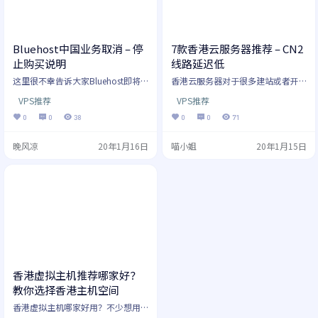
来说…
Bluehost中国业务取消 – 停
7款香港云服务器推荐 – CN2
止购买说明
线路延迟低
这里很不幸告诉大家Bluehost即将
香港云服务器对于很多建站或者开
终止中国地区的业务，所以千万不
发的用户来说是经常会用到的，但
VPS推荐
VPS推荐
要再去购买Bluehost的主机了，否
是很多用户却不知道如何选择香港
则购买了无法使用这里概不负责。
云服务器，经常问我该如何选择。
0
0
38
0
0
71
因为某些原因Bluehost决定放弃中
所以这里我们就给大家推荐几款不
国地区的用户，我们之前推荐的香
错的香港云服务器吧，有需要的用
晚风凉
20年1月16日
喵小姐
20年1月15日
港机房也会退出，所以就千万不要
户可以参考选择。 购买香港云服务
去选择Bluehost的虚拟主机了，不
器一般我们都是在国内使用，所以
然跑路了或者买了不能使用就得不
选择有CN2线路的香港云服务器是最
偿失了。 千万不要购买Bluehost主
好的选择。因为国内连接香港云服
机了，否则后果自负！ 千万不要购
务器是网络是要走出境网口的，普
买Bluehost主机了…
通线路网络会不稳定，特别是在晚
高峰的时候（17:00 ~ 23:…
香港虚拟主机推荐哪家好？
教你选择香港主机空间
香港虚拟主机哪家好用？不少想用