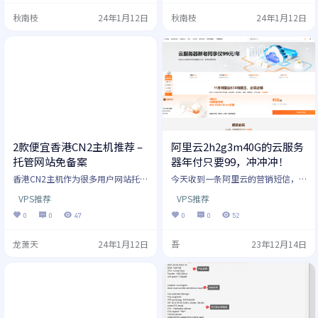
网：www.henghost.com 恒创主机
文章很少，所以这里我就详细介绍
秋南枝
24年1月12日
秋南枝
24年1月12日
的香港站群服务器支持多达253个，
下，尽量多的列举出市面上比较好
提供了CN2线路，可以免费组建内
的香港CN2 GIA VPS。 1、华纳云 华
网，内网速度高达1000Mbps。 先
纳云是一家香港公司运营的主机
看看ping的效果图，如下所示： 从
商，其香港VPS拥有双向CN2 GIA线
延迟上来看，还是比较低的，在40
路，非常的稳。 华纳云的香港VPS
ms左右，网络也比较稳定，没…
采用…
2款便宜香港CN2主机推荐 –
阿里云2h2g3m40G的云服务
托管网站免备案
器年付只要99，冲冲冲！
香港CN2主机作为很多用户网站托管
今天收到一条阿里云的营销短信，
非常的适用，因为不需要备案，而
打开一看真把我惊着了。 【阿里
VPS推荐
VPS推荐
且有CN2线路速度又快，所以高明的
云】尊敬的xxx,您好， 恭喜您获得
站长一般都会选择香港CN2主机作为
一次1年99元的云服务器购买机会，
0
0
47
0
0
52
自己网站的托管空间。但是真正可
在活动期间内续费仍然99元！2核2
靠的香港CN2主机却是非常少的，香
G 3M固定带宽不限流量，开发必
龙萧天
24年1月12日
吾
23年12月14日
港主机确实不少，但是有CN2线路的
备！具体规则详见活动页，立即抢
香港CN2主机却寥寥无几，而且还是
购 拒收请回复R 99块一年的云服务
要可靠的。这里就根据我们以前测
器！99块一年的云服务器！99块一
评的总结，分享两款香港CN2主机给
年的云服务器！ 好家伙，我在腾讯
大家。 Bluehost Bluehost是著名主
云的一台轻量云服务器2h4g5m一年
机商，可以说是全球最大…
1099瞬间感觉不香了，没有丝毫犹
豫…