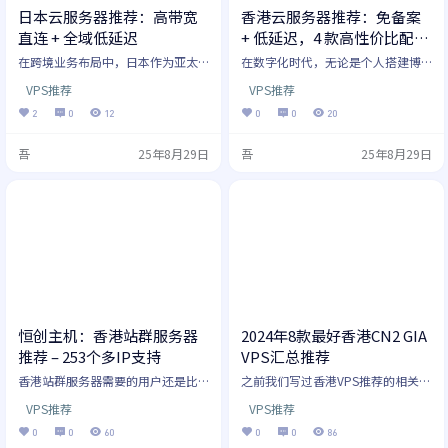
日本云服务器推荐：高带宽
香港云服务器推荐：免备案
直连 + 全域低延迟
+ 低延迟，4 款高性价比配置
满足全场景需求
在跨境业务布局中，日本作为亚太
在数字化时代，无论是个人搭建博
地区核心市场，其网络枢纽地位与
客、小微企业上线官网，还是中型
VPS推荐
VPS推荐
高净值用户群体，让日本云服务器
企业拓展东南亚业务，选择一款合
成为企业拓展日韩及东南亚市场的
适的云服务器直接影响业务稳定性
2
0
12
0
0
20
关键基础设施。 相比其他海外节
与用户体验。 而香港云服务器凭借
点，日本服务器兼具 “近程访问低
“免备案快速上线”“内地 & 东南
吾
25年8月29日
吾
25年8月29日
延迟”“多线路覆盖广”“合规性
亚低延迟访问”“高防御抗攻击”
强” 等优势，无论是游戏出海、电
三大核心优势，成为众多用户的首
商运营还是企业级应用部署，都能
选。 本文结合 4 款高性价比香港云
提供稳定高效的运行环境。 本文结
服务器配置，为你解析不同场景下
合 4 款高性价比日本云服务器配
的最优选择，助你轻松开启线上业
置，解析不同业务场景的适配方
务！ 一、为什么选择香港云服务
案，助力企业轻松打通亚太市场通
器？3 大核心优…
道！…
恒创主机：香港站群服务器
2024年8款最好香港CN2 GIA
推荐 – 253个多IP支持
VPS汇总推荐
香港站群服务器需要的用户还是比
之前我们写过香港VPS推荐的相关文
较多的，这里就给大家介绍下 恒创
章，但是没有着重写过香港CN2 GIA
VPS推荐
VPS推荐
主机的香港站群服务器， 这是一家
VPS，所以这里就给大家盘点下那些
香港主机商，主要经营海外机房，
反响还不错的CN2 GIA线路香港VP
0
0
60
0
0
86
下面就详细测评下。 恒创主机官
S。毕竟专门写香港CN2 GIA VPS的