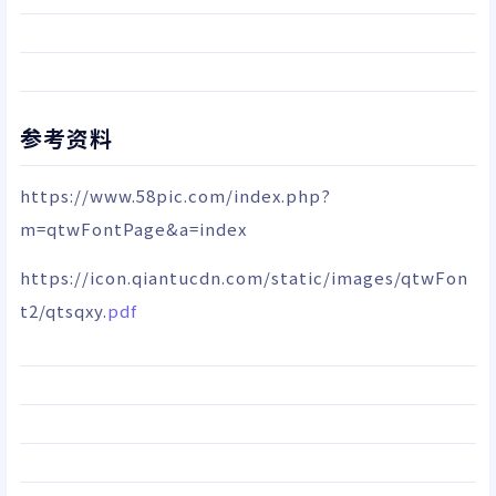
参考资料
https://www.58pic.com/index.php?
m=qtwFontPage&a=index
https://icon.qiantucdn.com/static/images/qtwFon
t2/qtsqxy.
pdf