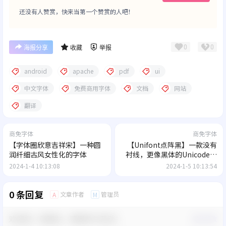
还没有人赞赏，快来当第一个赞赏的人吧！
0
0
海报分享
收藏
举报
android
apache
pdf
ui
中文字体
免费商用字体
文档
网站
翻译
商免字体
商免字体
【字体圈欣意吉祥宋】一种圆
【Unifont点阵黑】一款没有
润纤细古风女性化的字体
衬线，更像黑体的Unicode字
体
2024-1-4 10:13:08
2024-1-5 10:13:54
0 条回复
文章作者
管理员
A
M
欢迎您，新朋友，感谢参与互动！
确认修改