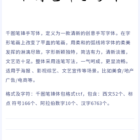
千图笔锋手写体，定义为一款清新的创意手写字体。在字
形笔画上改变了平直的笔画，用柔和的弧线将字体的柔美
发挥的淋漓尽致，字形新颖独特，简洁有力，清新淡雅，
文艺范十足。整体采用连笔写法，一气呵成，更显流畅。
适用于海报 、影视综艺、文艺宣传等场景。比如美食/地产
广告/电商等。
格式及字符：千图笔锋体包格式ttf，包含：西文52个、标
点 符号166个、阿拉伯数字10个、汉字6763个。