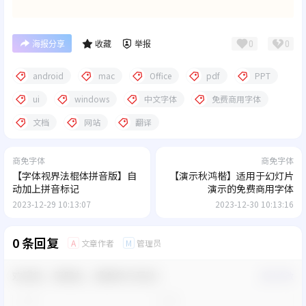
0
0
海报分享
收藏
举报
android
mac
Office
pdf
PPT
ui
windows
中文字体
免费商用字体
文档
网站
翻译
商免字体
商免字体
【字体视界法棍体拼音版】自
【演示秋鸿楷】适用于幻灯片
动加上拼音标记
演示的免费商用字体
2023-12-29 10:13:07
2023-12-30 10:13:16
0 条回复
文章作者
管理员
A
M
欢迎您，新朋友，感谢参与互动！
确认修改