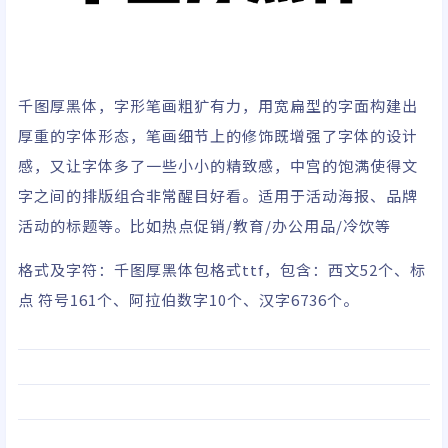
千图厚黑体，字形笔画粗犷有力，用宽扁型的字面构建出
厚重的字体形态，笔画细节上的修饰既增强了字体的设计
感，又让字体多了一些小小的精致感，中宫的饱满使得文
字之间的排版组合非常醒目好看。适用于活动海报、品牌
活动的标题等。比如热点促销/教育/办公用品/冷饮等
格式及字符：千图厚黑体包格式ttf，包含：西文52个、标
点 符号161个、阿拉伯数字10个、汉字6736个。