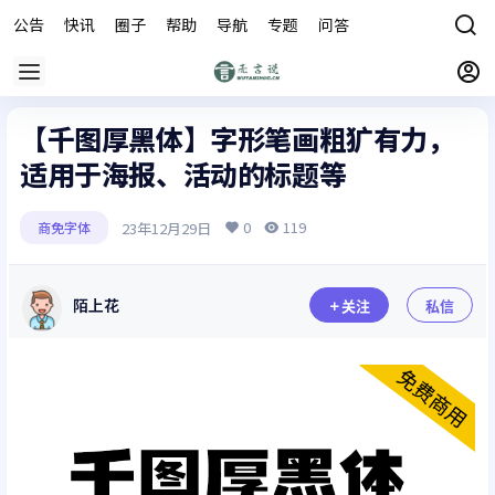
公告
快讯
圈子
帮助
导航
专题
问答
商城
【千图厚黑体】字形笔画粗犷有力，
适用于海报、活动的标题等
0
119
23年12月29日
商免字体
陌上花
关注
私信