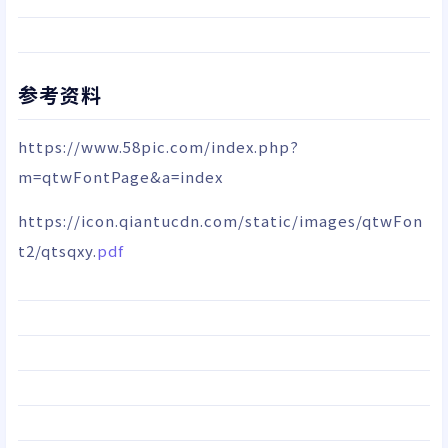
参考资料
https://www.58pic.com/index.php?
m=qtwFontPage&a=index
https://icon.qiantucdn.com/static/images/qtwFon
t2/qtsqxy.
pdf