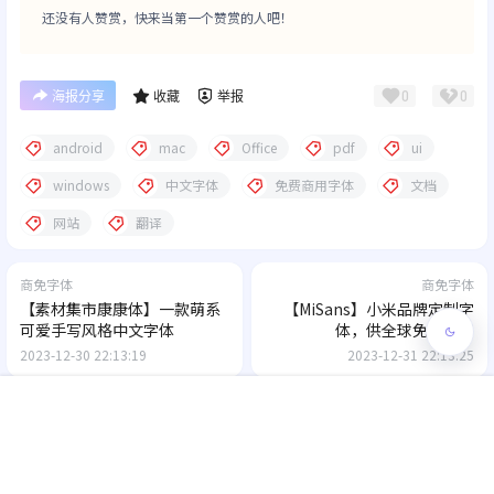
还没有人赞赏，快来当第一个赞赏的人吧！
0
0
海报分享
收藏
举报
android
mac
Office
pdf
ui
windows
中文字体
免费商用字体
文档
网站
翻译
商免字体
商免字体
【素材集市康康体】一款萌系
【MiSans】小米品牌定制字
可爱手写风格中文字体
体，供全球免费商用
2023-12-30 22:13:19
2023-12-31 22:13:25
0 条回复
文章作者
管理员
A
M
首页
专题
认证
搜索
菜单
我的
欢迎您，新朋友，感谢参与互动！
确认修改