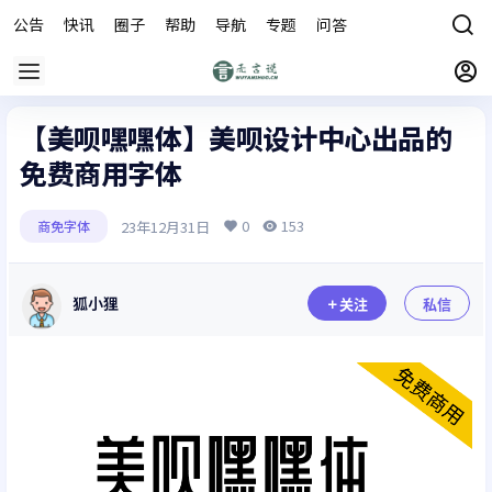
公告
快讯
圈子
帮助
导航
专题
问答
商城
【美呗嘿嘿体】美呗设计中心出品的
免费商用字体
0
153
23年12月31日
商免字体
狐小狸
关注
私信