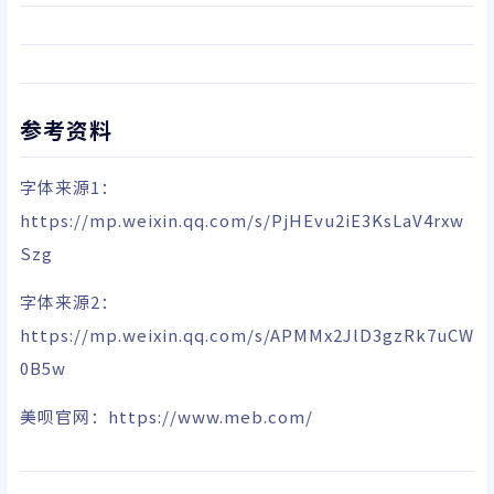
参考资料
字体来源1：
https://mp.weixin.qq.com/s/PjHEvu2iE3KsLaV4rxw
Szg
字体来源2：
https://mp.weixin.qq.com/s/APMMx2JlD3gzRk7uCW
0B5w
美呗官网：
https://www.meb.com/