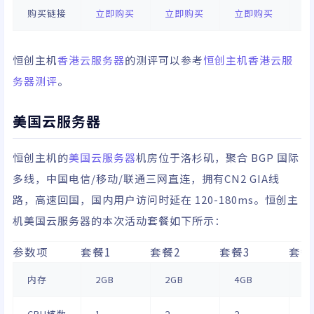
购买链接
立即购买
立即购买
立即购买
立
恒创主机
香港云服务器
的测评可以参考
恒创主机香港云服
务器测评
。
美国云服务器
恒创主机的
美国云服务器
机房位于洛杉矶，聚合 BGP 国际
多线，中国电信/移动/联通三网直连，拥有CN2 GIA线
路，高速回国，国内用户访问时延在 120-180ms。恒创主
机美国云服务器的本次活动套餐如下所示：
参数项
套餐1
套餐2
套餐3
套餐
内存
2GB
2GB
4GB
4
CPU核数
1
2
2
4