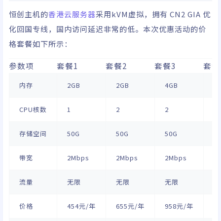
恒创主机的
香港云服务器
采用kVM虚拟，拥有 CN2 GIA 优
化回国专线，国内访问延迟非常的低。本次优惠活动的价
格套餐如下所示：
参数项
套餐1
套餐2
套餐3
套餐
内存
2GB
2GB
4GB
4
CPU核数
1
2
2
4
存储空间
50G
50G
50G
5
带宽
2Mbps
2Mbps
2Mbps
2
流量
无限
无限
无限
无
价格
454元/年
655元/年
958元/年
1