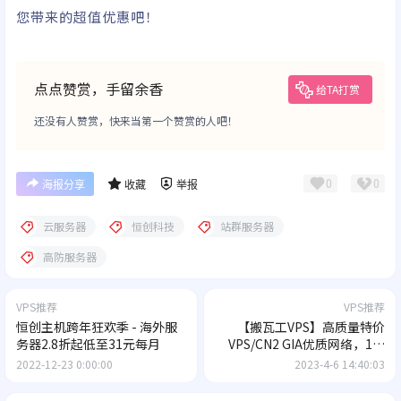
您带来的超值优惠吧！
点点赞赏，手留余香
给TA打赏
还没有人赞赏，快来当第一个赞赏的人吧！
0
0
海报分享
收藏
举报
云服务器
恒创科技
站群服务器
高防服务器
VPS推荐
VPS推荐
恒创主机跨年狂欢季 - 海外服
【搬瓦工VPS】高质量特价
务器2.8折起低至31元每月
VPS/CN2 GIA优质网络，1核
1G内存1Gbps带宽89.99美元/
2022-12-23 0:00:00
2023-4-6 14:40:03
年