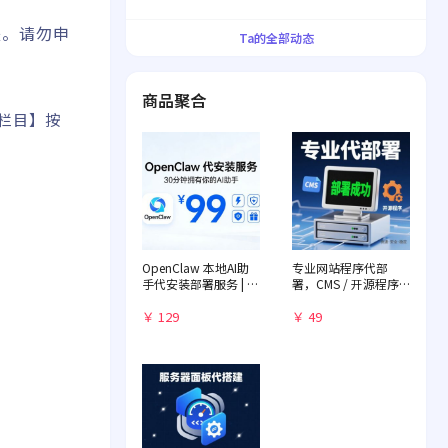
界！
失。请勿申
Ta的全部动态
商品聚合
义栏目】按
OpenClaw 本地AI助
专业网站程序代部
手代安装部署服务 | 远
署，CMS / 开源程序
程一对一配置 | 赠送入
快速落地
门教程
￥ 129
￥ 49