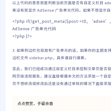
以上代码的意思就是判断当前页面是否有自定义栏目 ad
果没有就显示 AdSense 广告单元代码。如果不想显
<?php
if
(
!
get_post_meta
(
$post
->
ID
,
‘adsen’
,
AdSense 广告单元代码
<?php
}
?>
3. 如果侧边栏也投放有广告单元的话，如果你的
主题
支持
边栏文件 sidebar.php，具体请自行摸索。
至此，我们已经成功通过自定义栏目来控制文章页是否投放 Go
网页级违规报告，建议直接根据本文的方法添加一个自定义
页不想修改或修改后还是没有通过审核的情况下直接添
点点赞赏，手留余香