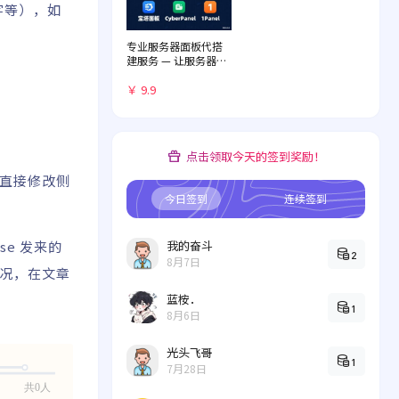
字等），如
专业服务器面板代搭
建服务 — 让服务器管
理化繁为简
￥ 9.9
点击领取今天的签到奖励！
虑直接修改侧
今日签到
连续签到
se 发来的
我的奋斗
2
8月7日
情况，在文章
蓝桉．
1
8月6日
光头飞哥
1
7月28日
共0人