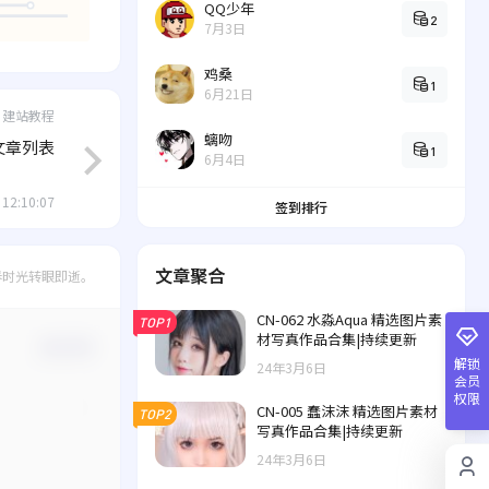
QQ少年
2
7月3日
鸡桑
1
6月21日
建站教程
螭吻
文章列表
1
6月4日
 12:10:07
签到排行
文章聚合
春时光转眼即逝。
CN-062 水淼Aqua 精选图片素
TOP1
材写真作品合集|持续更新
确认修改
解锁
24年3月6日
会员
权限
CN-005 蠢沫沫 精选图片素材
TOP2
写真作品合集|持续更新
24年3月6日