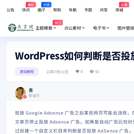
最新
交流
火爆
公告
快讯
圈子
帮助
导航
专题
问答
商城
热门
主题模板
办公素材
电子书
图片壁
WordPress如何判断是否投放
0
42
22年7月11日
建站教程
吾
管理员
投放 Google Adsense 广告之后某些网页可能
文章页停止投放 Adsense 广告。如果是自动广告
过创建一个自定义栏目来判断是否投放 AdSense 广告。