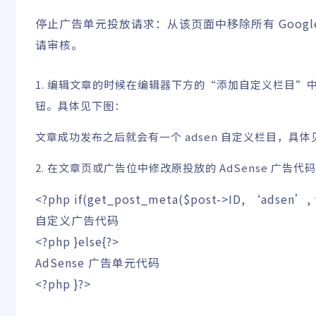
停止广告单元投放请求：从该页面中移除所有 Googl
请审核。
1. 编辑文章的时候在编辑器下方的“添加自定义栏目”中输
钮。具体见下图：
文章成功发布之后就会有一个 adsen 自定义栏目，具
2. 在文章页或广告位中修改原投放的 AdSense 广
<?php
if
(
get_post_meta
(
$post
->
ID
,
‘adsen’
,
自定义广告代码
<?php
}
else
{
?>
AdSense 广告单元代码
<?php
}
?>