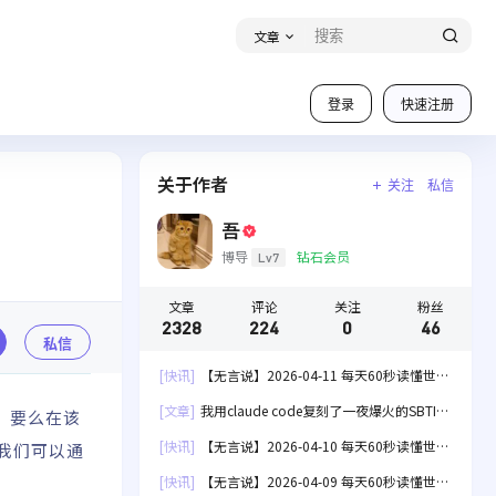
文章
登录
快速注册
关于作者
关注
私信
吾
博导
钻石会员
Lv7
文章
评论
关注
粉丝
2328
224
0
46
私信
[快讯]
【无言说】2026-04-11 每天60秒读懂世
界！
[文章]
我用claude code复刻了一夜爆火的SBTI
章，要么在该
人格测试[失效]
[快讯]
【无言说】2026-04-10 每天60秒读懂世
？我们可以通
界！
[快讯]
【无言说】2026-04-09 每天60秒读懂世