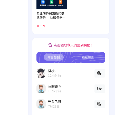
专业服务器面板代搭
建服务 — 让服务器管
理化繁为简
￥ 9.9
点击领取今天的签到奖励！
今日签到
连续签到
蓝桉．
1
12小时前
我的奋斗
1
13小时前
光头飞哥
1
7月28日