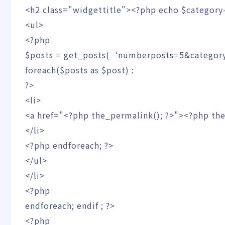
<h2 class="widgettitle">
<?php
echo
$category
<ul>
<?php
$posts
=
get_posts
(
‘numberposts=5&catego
foreach
(
$posts
as
$post
)
:
?>
<li>
<a href="
<?php
the_permalink
(
)
;
?>
">
<?php
the
</li>
<?php
endforeach
;
?>
</ul>
</li>
<?php
endforeach
;
endif
;
?>
<?php