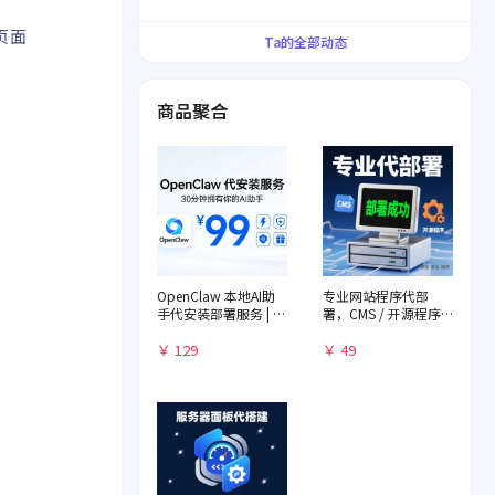
界！
页面
Ta的全部动态
商品聚合
OpenClaw 本地AI助
专业网站程序代部
手代安装部署服务 | 远
署，CMS / 开源程序
程一对一配置 | 赠送入
快速落地
门教程
￥ 129
￥ 49