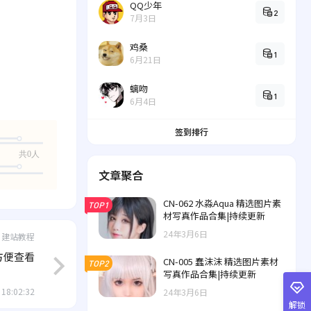
QQ少年
2
7月3日
鸡桑
1
6月21日
螭吻
1
6月4日
签到排行
共0人
文章聚合
CN-062 水淼Aqua 精选图片素
TOP1
材写真作品合集|持续更新
24年3月6日
建站教程
，方便查看
CN-005 蠢沫沫 精选图片素材
TOP2
写真作品合集|持续更新
 18:02:32
24年3月6日
解锁