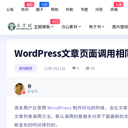
最新
交流
火爆
公告
快讯
圈子
帮助
导航
专题
问答
商城
热门
主题模板
办公素材
电子书
图片壁
WordPress文章页面调
0
36
22年7月11日
建站教程
吾
管理员
很多用户在使用
WordPress
制作
网站
的时候，会在文章
文章列表调用方法。默认调用的是相关分类下面最新的
新发布的时间排列的。