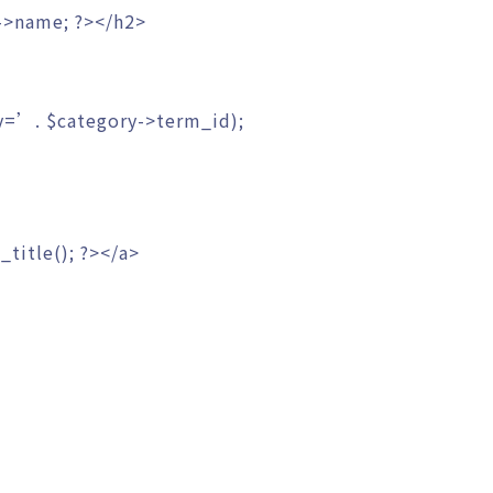
->
name
;
?>
</h2>
ry=’
.
$category
->
term_id
)
;
_title
(
)
;
?>
</a>