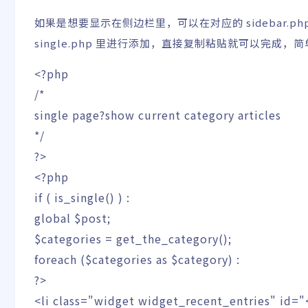
如果是想要显示在侧边栏里，可以在对应的 sidebar
single.php 里进行添加，直接复制粘贴就可以完成，
<?php
/*
single page?show current category articles
*/
?>
<?php
if
(
is_single
(
)
)
:
global
$post
;
$categories
=
get_the_category
(
)
;
foreach
(
$categories
as
$category
)
:
?>
<li class="widget widget_recent_entries" id="