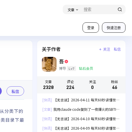
文章
登录
快速注册
关于作者
关注
私信
吾
博导
钻石会员
Lv7
文章
评论
关注
粉丝
2328
224
0
46
私信
[快讯]
【无言说】2026-04-11 每天60秒读懂世
界！
[文章]
我用claude code复刻了一夜爆火的SBTI
从分类下的
人格测试[失效]
[快讯]
【无言说】2026-04-10 每天60秒读懂世
分类目录下最
界！
[快讯]
【无言说】2026-04-09 每天60秒读懂世