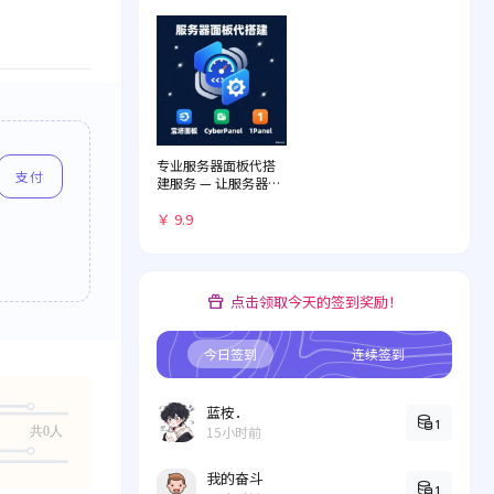
专业服务器面板代搭
支付
建服务 — 让服务器管
理化繁为简
￥ 9.9
点击领取今天的签到奖励！
今日签到
连续签到
蓝桉．
1
15小时前
共0人
我的奋斗
1