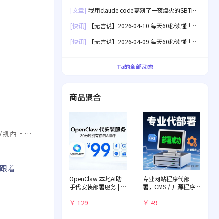
界！
[文章]
我用claude code复刻了一夜爆火的SBTI
人格测试[失效]
[快讯]
【无言说】2026-04-10 每天60秒读懂世
界！
[快讯]
【无言说】2026-04-09 每天60秒读懂世
界！
Ta的全部动态
商品聚合
/凯西·贝
金利·贝尔
佐跟着
OpenClaw 本地AI助
专业网站程序代部
手代安装部署服务 | 远
署，CMS / 开源程序
程一对一配置 | 赠送入
快速落地
门教程
￥ 129
￥ 49