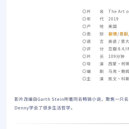
◎片 名 The Art of R
◎年 代 2019
◎产 地 美国
◎类 别
剧情
/
喜剧
◎语 言 英语 / 意
◎评 分 豆瓣:8.4/IMD
◎片 长 109分钟
◎导 演 西蒙·柯
◎编 剧 马克·鲍姆
◎主 演 凯文·科斯特
克/阿尔·萨皮恩扎/莉
彻三世/阿里萨·维拉尼
影片改编自Garth Stein所著同名畅销小说，聚焦一只
Denny学会了很多生活哲学。