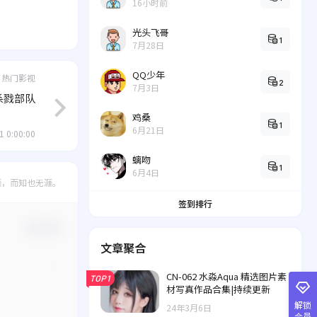
16小时前
光头飞哥
1
7月28日
QQ少年
热门影视
2
7月3日
杀戮部队
鸡桑
1
6月21日
1 0:00:00
螭吻
1
6月4日
涯，而知也无涯。
签到排行
确认修改
文章聚合
CN-062 水淼Aqua 精选图片素
TOP1
材写真作品合集|持续更新
解锁
24年3月6日
会员