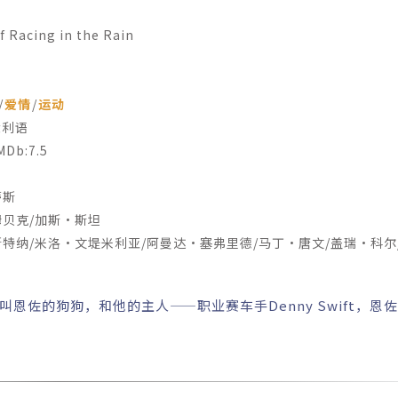
acing in the Rain
/
爱情
/
运动
大利语
b:7.5
蒂斯
贝克/加斯·斯坦
纳/米洛·文堤米利亚/阿曼达·塞弗里德/马丁·唐文/盖瑞·科尔
莉·多斯沃斯-埃文斯/赖恩·基拉·阿姆斯特朗/凯伦·霍尔尼斯/麦
名叫恩佐的狗狗，和他的主人——职业赛车手Denny Swift，恩