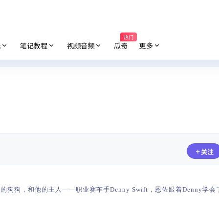
热门
纸
笔记教程
视频音频
瓜奇
更多
关注
佐的狗狗，和他的主人——职业赛车手Denny Swift，恩佐跟着Denny学