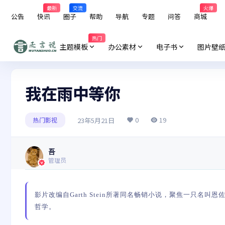
最新
交流
火爆
公告
快讯
圈子
帮助
导航
专题
问答
商城
热门
主题模板
办公素材
电子书
图片壁
我在雨中等你
0
19
23年5月21日
热门影视
吾
管理员
影片改编自Garth Stein所著同名畅销小说，聚焦一只名叫恩
哲学。