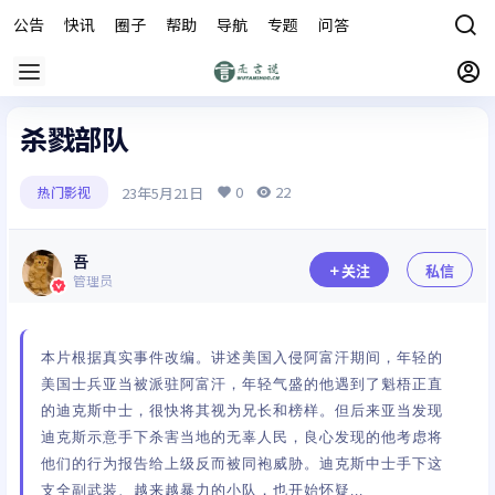
公告
快讯
圈子
帮助
导航
专题
问答
商城
杀戮部队
0
22
23年5月21日
热门影视
吾
关注
私信
管理员
本片根据真实事件改编。讲述美国入侵阿富汗期间，年轻的
美国士兵亚当被派驻阿富汗，年轻气盛的他遇到了魁梧正直
的迪克斯中士，很快将其视为兄长和榜样。但后来亚当发现
迪克斯示意手下杀害当地的无辜人民，良心发现的他考虑将
他们的行为报告给上级反而被同袍威胁。迪克斯中士手下这
支全副武装、越来越暴力的小队，也开始怀疑...