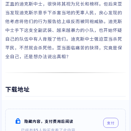
正直的迪克斯中士，很快将其视为兄长和榜样。但后来亚
伯·莫洛/安娜·弗兰科
利尼/埃勒姆·埃哈斯/
当发现迪克斯示意手下杀害当地的无辜人民，良心发现的
滕吉·卡斯姆/扎克瑞·
他考虑将他们的行为报告给上级反而被同袍威胁。迪克斯
莫莫/塔兹·亚辛
中士手下这支全副武装、越来越暴力的小队，也开始怀疑
自己的队伍中有人背叛了他们。迪克斯中士强迫亚当杀死
平民，不然就会杀死他。亚当面临痛苦的抉择，究竟是保
全自己，还是想办法说出真相？
下载地址
隐藏内容，支付费用后阅读
支付
已经有
85
人购买查看了此内容