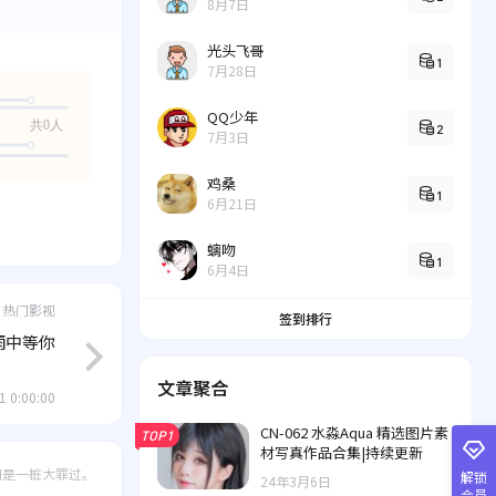
8月7日
光头飞哥
1
7月28日
QQ少年
共0人
2
7月3日
鸡桑
1
6月21日
螭吻
1
6月4日
热门影视
签到排行
雨中等你
文章聚合
1 0:00:00
CN-062 水淼Aqua 精选图片素
TOP1
材写真作品合集|持续更新
间是一桩大罪过。
解锁
24年3月6日
会员