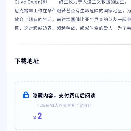
Clive Owen饰）——终生致力于人道主义救援的医生。
尼克常年工作在条件艰苦甚至有生命危险的国家地区，
放弃了现有的生活，前往埃塞俄比亚与尼克的队友一起
臣，这对超越边界、超越种族、超越时空的爱人，为了
下载地址
隐藏内容，支付费用后阅读
已经有
43
人购买查看了此内容
2
￥