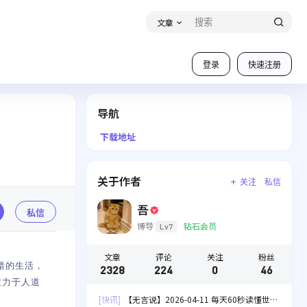
文章
登录
快速注册
导航
下载地址
关于作者
关注
私信
吾
私信
博导
钻石会员
Lv7
文章
评论
关注
粉丝
交错的生活，
2328
224
0
46
致力于人道
[快讯]
【无言说】2026-04-11 每天60秒读懂世