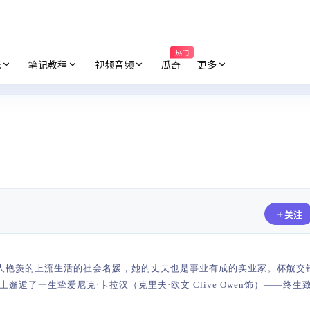
热门
纸
笔记教程
视频音频
瓜奇
更多
关注
一位过着令人艳羡的上流生活的社会名媛，她的丈夫也是事业有成的实业家。杯觥
逅了一生挚爱尼克·卡拉汉（克里夫·欧文 Clive Owen饰）——终生