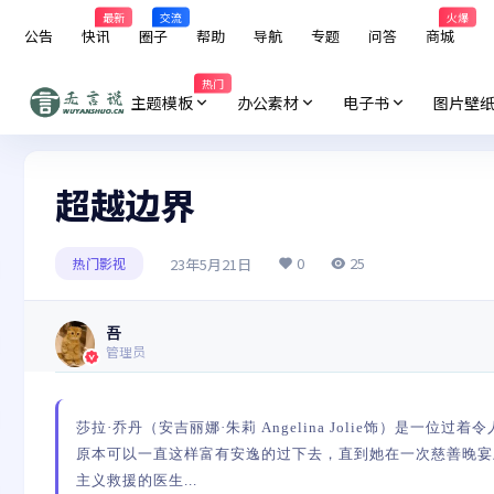
最新
交流
火爆
公告
快讯
圈子
帮助
导航
专题
问答
商城
热门
主题模板
办公素材
电子书
图片壁
超越边界
0
25
23年5月21日
热门影视
吾
管理员
莎拉·乔丹（安吉丽娜·朱莉 Angelina Jolie饰）是
原本可以一直这样富有安逸的过下去，直到她在一次慈善晚宴上邂
主义救援的医生...