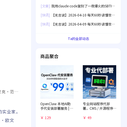
界！
[文章]
我用claude code复刻了一夜爆火的SBTI
人格测试[失效]
[快讯]
【无言说】2026-04-10 每天60秒读懂世
界！
[快讯]
【无言说】2026-04-09 每天60秒读懂世
界！
Ta的全部动态
商品聚合
里克·范·
kealBe
OpenClaw 本地AI助
专业网站程序代部
手代安装部署服务 | 远
署，CMS / 开源程序
成的实业家。
程一对一配置 | 赠送入
快速落地
门教程
￥ 129
￥ 49
夫·欧文