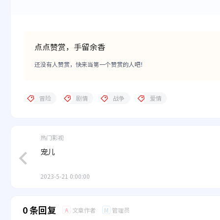
点点赞赏，手留余香
还没有人赞赏，快来当第一个赞赏的人吧！
冒险
剧情
战争
爱情
热门影视
宠儿
2023-5-21 0:00:00
0 条回复
文章作者
管理员
A
M