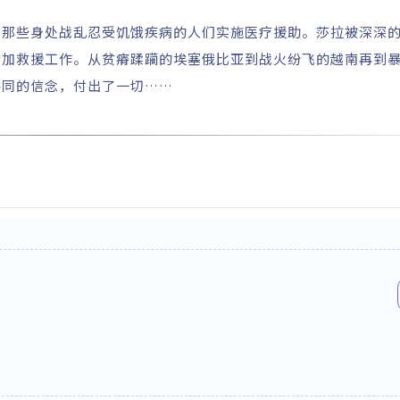
为那些身处战乱忍受饥饿疾病的人们实施医疗援助。莎拉被深深
参加救援工作。从贫瘠蹂躏的埃塞俄比亚到战火纷飞的越南再到
共同的信念，付出了一切……