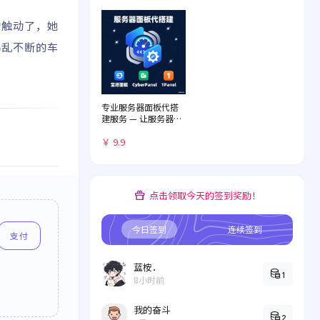
的触动了，她
暴乱不断的车
专业服务器面板代搭
建服务 — 让服务器管
理化繁为简
￥ 9.9
点击领取今天的签到奖励！
今日签到
连续签到
支付
蓝桉．
1
8小时前
我的奋斗
2