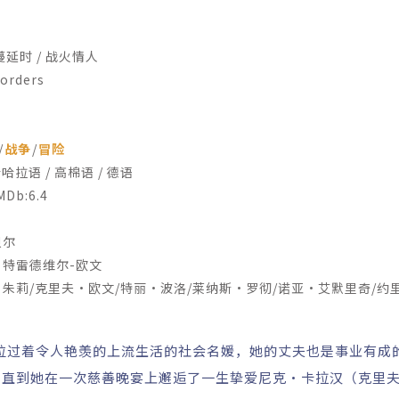
时 / 战火情人
rders
/
战争
/
冒险
拉语 / 高棉语 / 德语
b:6.4
贝尔
特雷德维尔-欧文
莉/克里夫·欧文/特丽·波洛/莱纳斯·罗彻/诺亚·艾默里奇/约
凯特·特罗特/乔纳森·希金斯/IainLee/朱利安·凯西/NormanMi
饰）是一位过着令人艳羡的上流生活的社会名媛，她的丈夫也是事业有
，直到她在一次慈善晚宴上邂逅了一生挚爱尼克·卡拉汉（克里