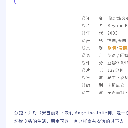
◎译 名 缘起烽火蔓延
◎片 名 Beyond Bo
◎年 代 2003
◎产 地 德国/美国
◎类 别
剧情
/
爱情
◎语 言 英语 / 阿姆哈
◎评 分 豆瓣:7.6/IMD
◎片 长 127分钟
◎导 演 马丁·坎
◎编 剧 卡斯皮安·
◎主 演 安吉丽娜·朱
韦杰宁根/提摩西·韦斯特/
rketa
莎拉·乔丹（安吉丽娜·朱莉 Angelina Jolie
杯觥交错的生活，原本可以一直这样富有安逸的过下去