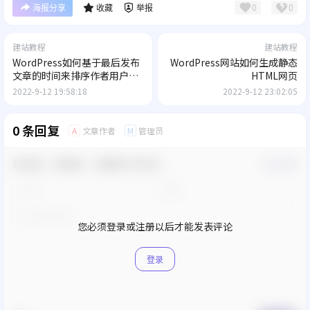
0
0
海报分享
收藏
举报
建站教程
建站教程
WordPress如何基于最后发布
WordPress网站如何生成静态
文章的时间来排序作者用户列
HTML网页
表
2022-9-12 19:58:18
2022-9-12 23:02:05
0 条回复
文章作者
管理员
A
M
欢迎您，新朋友，感谢参与互动！
确认修改
您必须登录或注册以后才能发表评论
登录