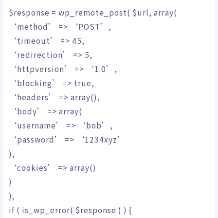
$response
=
wp_remote_post
(
$url
,
array
(
‘method’
=>
‘POST’
,
‘timeout’
=>
45
,
‘redirection’
=>
5
,
‘httpversion’
=>
‘1.0’
,
‘blocking’
=>
true
,
‘headers’
=>
array
(
)
,
‘body’
=>
array
(
‘username’
=>
‘bob’
,
‘password’
=>
‘1234xyz’
)
,
‘cookies’
=>
array
(
)
)
)
;
if
(
is_wp_error
(
$response
)
)
{