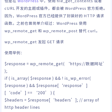
但是在
WordPress
中，使用 file_get_contents 或者
cURL 开发的
主题
或
插件
，都会被 WordPress 官方拒绝。
因为，WordPress 官方已经提供了封装好的 HTTP 请求
函数。之前也曾简单介绍过：WordPress 使用
wp_remote_get 和 wp_remote_post 替代 curl。
wp_remote_get 发起 GET 请求
使用举例：
$response
=
wp_remote_get
(
‘https://数据网址’
)
;
if
(
is_array
(
$response
)
&&
!
is_wp_error
(
$response
)
&&
$response
[
‘response’
]
[
‘code’
]
==
‘200’
)
{
$headers
=
$response
[
‘headers’
]
;
// array of
http header lines