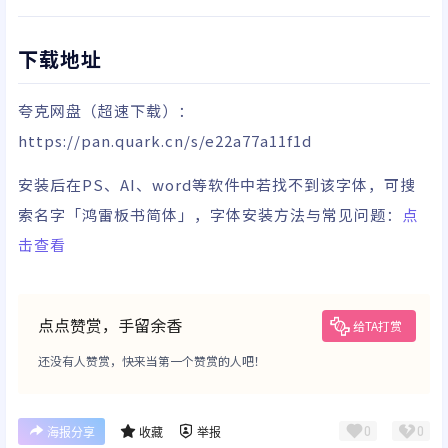
下载地址
夸克网盘
（超速下载）
：
https://pan.quark.cn/s/e22a77a11f1d
安装后在PS、AI、word等软件中若找不到该字体，可搜
索名字「鸿雷板书简体」，字体安装方法与常见问题：
点
击查看
点点赞赏，手留余香
给TA打赏
还没有人赞赏，快来当第一个赞赏的人吧！
0
0
海报分享
收藏
举报