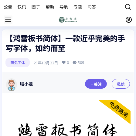
公告
快讯
圈子
帮助
导航
专题
问答
商城
【鸿雷板书简体】一款近乎完美的手
写字体，如约而至
0
509
23年12月22日
商免字体
喵小姐
关注
私信