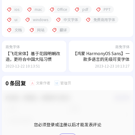
ios
mac
Office
pdf
PPT
ui
windows
中文字体
免费商用字体
文档
网站
翻译
商免字体
商免字体
【飞花宋体】基于花园明朝改
【鸿蒙 HarmonyOS Sans】一
造，更符合中国大陆习惯
款多语言的无级可变字体
2023-12-22 10:13:51
2023-12-23 10:13:27
0 条回复
文章作者
管理员
A
M
欢迎您，新朋友，感谢参与互动！
确认修改
您必须登录或注册以后才能发表评论