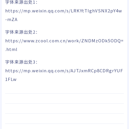
字体来源出处1：
https://mp.weixin.qq.com/s/LRKYtTIghVSNX2pY4w
-mZA
字体来源出处2：
https://www.zcool.com.cn/work/ZNDMzODk5ODQ=
.html
字体来源出处3：
https://mp.weixin.qq.com/s/AJTJxmRCp8CDRgrYUF
1FLw