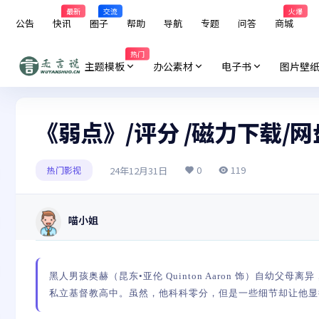
最新
交流
火爆
公告
快讯
圈子
帮助
导航
专题
问答
商城
热门
主题模板
办公素材
电子书
图片壁
《弱点》/评分 /磁力下载/
0
119
24年12月31日
热门影视
喵小姐
黑人男孩奥赫（昆东•亚伦 Quinton Aaron 饰）自
私立基督教高中。虽然，他科科零分，但是一些细节却让他显得.