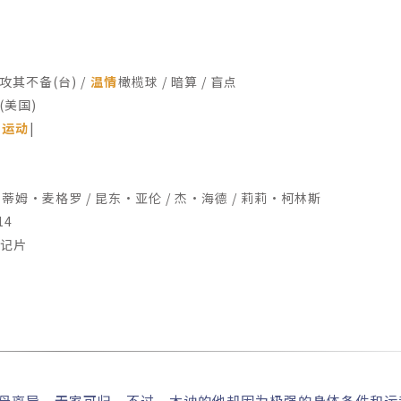
攻其不备(台) /
温情
橄榄球 / 暗算 / 盲点
(美国)
|
运动
|
蒂姆·麦格罗 / 昆东·亚伦 / 杰·海德 / 莉莉·柯林斯
14
传记片
）自幼父母离异，无家可归。不过，木讷的他却因为极强的身体条件和