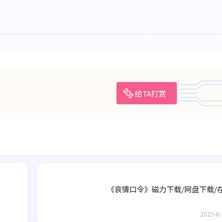
给TA打赏
《哀情口令》磁力下载/网盘下载/
2025-6-