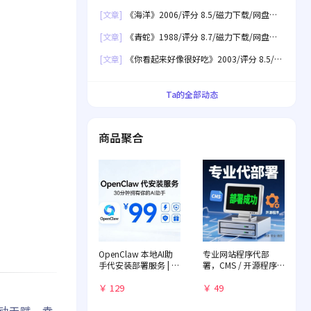
[文章]
《海洋》2006/评分 8.5/磁力下载/网盘下
载
[文章]
《青蛇》1988/评分 8.7/磁力下载/网盘下
载
[文章]
《你看起来好像很好吃》2003/评分 8.5/磁
力下载/网盘下载
Ta的全部动态
商品聚合
OpenClaw 本地AI助
专业网站程序代部
手代安装部署服务 | 远
署，CMS / 开源程序
程一对一配置 | 赠送入
快速落地
门教程
￥ 129
￥ 49
运动天赋，幸