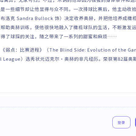
但是一些细节却让他显得与众不同。一次排球比赛后，他主动收
 Sandra Bullock 饰）决定收养奥赫，并把他培养成橄
还帮助奥赫训练，使他很快地融入了橄榄球队的生活，不断激发
获得了球探的关注，随之带来了一系列的甜蜜和麻烦……
赛进程》（The Blind Side: Evolution of the 
tball League）选秀状元迈克尔•奥赫的非凡经历。荣获第82届
登录