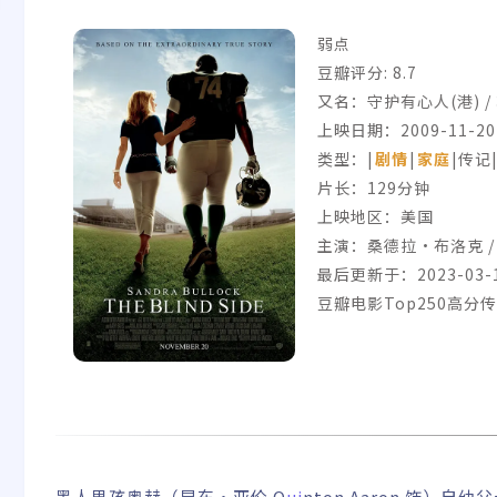
弱点
豆瓣评分:
8.7
又名：守护有心人(港) / 
上映日期：2009-11-20
类型：|
剧情
|
家庭
|传记
片长：129分钟
上映地区：美国
主演：桑德拉·布洛克 / 
最后更新于：2023-03-
豆瓣电影Top250高分
黑人男孩奥赫（昆东•亚伦 Q
ui
nton Aaron 饰