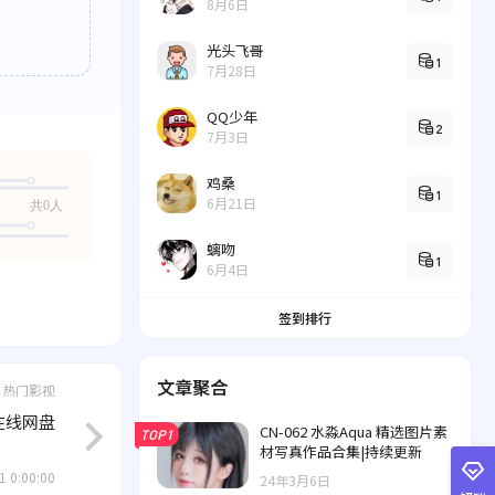
8月6日
光头飞哥
1
7月28日
QQ少年
2
7月3日
鸡桑
1
6月21日
共0人
螭吻
1
6月4日
签到排行
文章聚合
热门影视
在线网盘
CN-062 水淼Aqua 精选图片素
TOP1
材写真作品合集|持续更新
1 0:00:00
24年3月6日