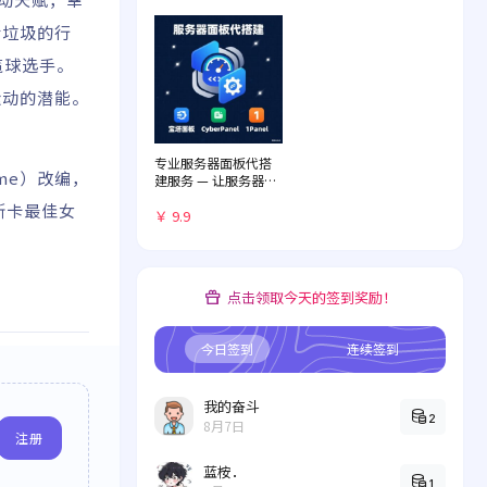
拾垃圾的行
榄球选手。
运动的潜能。
专业服务器面板代搭
Game）改编，
建服务 — 让服务器管
理化繁为简
奥斯卡最佳女
￥ 9.9
点击领取今天的签到奖励！
今日签到
连续签到
我的奋斗
2
8月7日
注册
蓝桉．
1