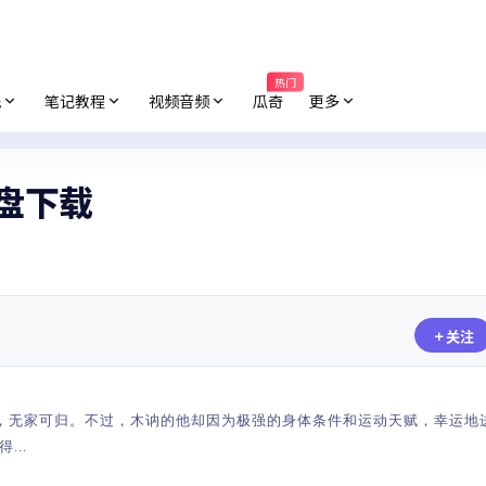
热门
纸
笔记教程
视频音频
瓜奇
更多
网盘下载
关注
幼父母离异，无家可归。不过，木讷的他却因为极强的身体条件和运动天赋，幸运
..