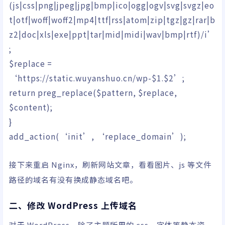
(js|css|png|jpeg|jpg|bmp|ico|ogg|ogv|svg|svgz|eo
t|otf|woff|woff2|mp4|ttf|rss|atom|zip|tgz|gz|rar|b
z2|doc|xls|exe|ppt|tar|mid|midi|wav|bmp|rtf)/i’
;
$replace
=
‘https://static.wuyanshuo.cn/wp-$1.$2’
;
return
preg_replace
(
$pattern
,
$replace
,
$content
)
;
}
add_action
(
‘init’
,
‘replace_domain’
)
;
接下来重启 Nginx，刷新网站文章，看看图片、js 等文件
路径的域名有没有换成静态域名吧。
二、修改 WordPress 上传域名
对于 WordPress，除了主题所用的 css、字体等静态资