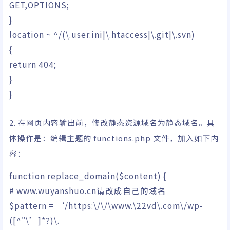
GET,OPTIONS;
}
location ~ ^
/
(
\.user.ini
|
\.htaccess
|
\.git
|
\.svn
)
{
return
404
;
}
}
2. 在网页内容输出前，修改静态资源域名为静态域名。具
体操作是：编辑主题的 functions.php 文件，加入如下内
容：
function
replace_domain
(
$content
)
{
# www.wuyanshuo.cn请改成自己的域名
$pattern
=
‘/https:\/\/\www.\22vd\.com\/wp-
([^"\’]*?)\.