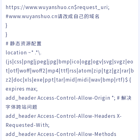
https:
//
www.wuyanshuo.cn
$request_uri
;
#www.wuyanshuo.cn请改成自己的域名
}
}
# 静态资源配置
location ~
*
.
*
\.
(
js
|
css
|
png
|
jpeg
|
jpg
|
bmp
|
ico
|
ogg
|
ogv
|
svg
|
svgz
|
eo
t
|
otf
|
woff
|
woff2
|
mp4
|
ttf
|
rss
|
atom
|
zip
|
tgz
|
gz
|
rar
|
b
z2
|
doc
|
xls
|
exe
|
ppt
|
tar
|
mid
|
midi
|
wav
|
bmp
|
rtf
)
$
{
expires max;
add_header Access-Control-Allow-Origin
*
;
# 解决
字体跨站问题
add_header Access-Control-Allow-Headers X-
Requested-With;
add_header Access-Control-Allow-Methods