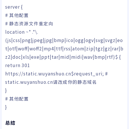
server
{
# 其他配置
# 静态资源文件重定向
location ~
*
.
*
\.
(
js
|
css
|
png
|
jpeg
|
jpg
|
bmp
|
ico
|
ogg
|
ogv
|
svg
|
svgz
|
eo
t
|
otf
|
woff
|
woff2
|
mp4
|
ttf
|
rss
|
atom
|
zip
|
tgz
|
gz
|
rar
|
b
z2
|
doc
|
xls
|
exe
|
ppt
|
tar
|
mid
|
midi
|
wav
|
bmp
|
rtf
)
$
{
return
301
https:
//
static.wuyanshuo.cn
$request_uri
;
#
static.wuyanshuo.cn请改成你的静态域名
}
# 其他配置
}
总结