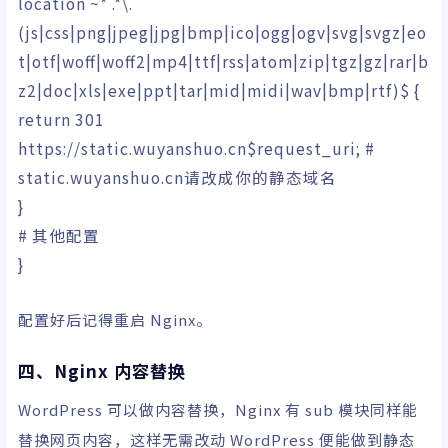
location ~
*
.
*
\.
(
js
|
css
|
png
|
jpeg
|
jpg
|
bmp
|
ico
|
ogg
|
ogv
|
svg
|
svgz
|
eo
t
|
otf
|
woff
|
woff2
|
mp4
|
ttf
|
rss
|
atom
|
zip
|
tgz
|
gz
|
rar
|
b
z2
|
doc
|
xls
|
exe
|
ppt
|
tar
|
mid
|
midi
|
wav
|
bmp
|
rtf
)
$
{
return
301
https:
//
static.wuyanshuo.cn
$request_uri
;
#
static.wuyanshuo.cn请改成你的静态域名
}
# 其他配置
}
配置好后记得重启 Nginx。
四、Nginx 内容替换
WordPress 可以做内容替换，Nginx 有 sub 模块同样能
替换网页内容，这样无需改动 WordPress 便能做到静态