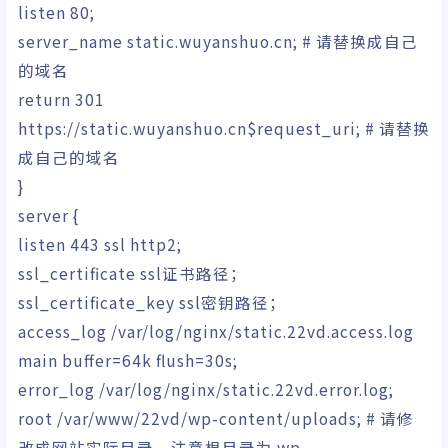
listen
80
;
server_name static.wuyanshuo.cn;
# 请替换成自己
的域名
return
301
https:
//
static.wuyanshuo.cn
$request_uri
;
# 请替换
成自己的域名
}
server
{
listen
443
ssl http2;
ssl_certificate ssl证书路径；
ssl_certificate_key ssl密钥路径；
access_log
/
var
/
log
/
nginx
/
static.22vd.access.log
main
buffer
=64k
flush
=30s;
error_log
/
var
/
log
/
nginx
/
static.22vd.error.log;
root
/
var
/
www
/
22vd
/
wp-content
/
uploads;
# 请修
改成网站实际目录，注意根目录为 wp-