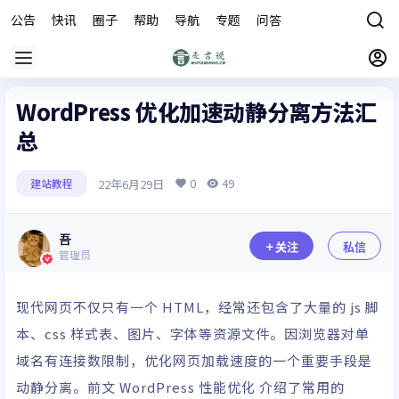
公告
快讯
圈子
帮助
导航
专题
问答
商城
WordPress 优化加速动静分离方法汇
总
0
49
22年6月29日
建站教程
吾
关注
私信
管理员
现代网页不仅只有一个
HTML
，经常还包含了大量的 js 脚
本、css 样式表、图片、字体等资源文件。因浏览器对单
域名有连接数限制，
优化
网页加载速度的一个重要手段是
动静分离。前文
WordPress
性能优化 介绍了常用的