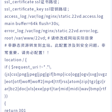
ssl_certificate ssl证书路径；
ssl_certificate_key ssl密钥路径；
access_log
/
var
/
log
/
nginx
/
static.22vd.access.log
main
buffer
=64k
flush
=30s;
error_log
/
var
/
log
/
nginx
/
static.22vd.error.log;
root
/
var
/
www
/
22vd;
# 请修改成网站实际目录
# 非静态资源转发到主站。此配置涉及到安全问题，非
常重要，请务必配置！！
location
/
{
if
(
$request_uri
!
~
*
.
*
\.
(
js
|
css
|
png
|
jpeg
|
jpg
|
gif
|
bmp
|
ico
|
ogg
|
ogv
|
svg
|
svgz
|
eot
|
otf
|
woff
|
woff2
|
mp4
|
ttf
|
rss
|
atom
|
zip
|
tgz
|
gz
|
r
ar
|
bz2
|
doc
|
xls
|
exe
|
ppt
|
tar
|
mid
|
midi
|
wav
|
bmp
|
rtf
)
)
{
return
301