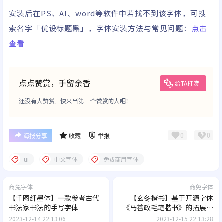
安装后在PS、AI、word等软件中若找不到该字体，可搜
索名字「优设标题黑」，字体安装方法与常见问题：
点击
查看
点点赞赏，手留余香
给TA打赏
还没有人赞赏，快来当第一个赞赏的人吧！
0
0
海报分享
收藏
举报
ui
中文字体
免费商用字体
商免字体
商免字体
【千图纤墨体】一款参考古代
【玄冬楷书】基于开源字体
书法家书法的手写字体
《马善政毛笔楷书》的拓展字
体
2023-12-14 22:13:06
2023-12-15 22:13:28