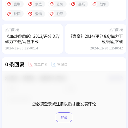
喜剧
家庭
恐怖
悬疑
战争
校园
爱情
犯罪
热门影视
热门影视
《血战钢锯岭》2013/评分 8.7/
《喜宴》2014/评分 8.8/磁力下
磁力下载/网盘下载
载/网盘下载
2024-12-30 12:40:14
2024-12-30 12:40:42
0 条回复
文章作者
管理员
A
M
欢迎您，新朋友，感谢参与互动！
确认修改
您必须登录或注册以后才能发表评论
登录