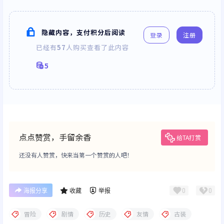
隐藏内容，支付积分后阅读
登录
注册
已经有
57
人购买查看了此内容
5
点点赞赏，手留余香
给TA打赏
还没有人赞赏，快来当第一个赞赏的人吧！
0
0
海报分享
收藏
举报
冒险
剧情
历史
友情
古装