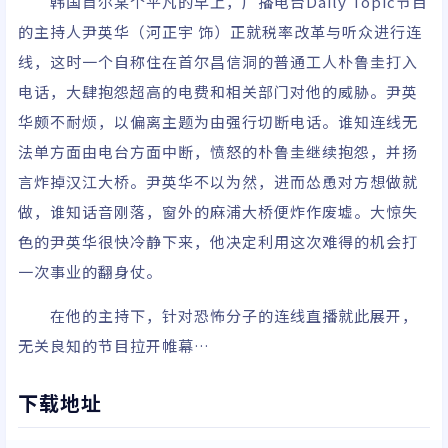
韩国首尔某个平凡的早上，广播电台Daily Topic节目
的主持人尹英华（河正宇 饰）正就税率改革与听众进行连
线，这时一个自称住在首尔昌信洞的普通工人朴鲁圭打入
电话，大肆抱怨超高的电费和相关部门对他的威胁。尹英
华颇不耐烦，以偏离主题为由强行切断电话。谁知连线无
法单方面由电台方面中断，愤怒的朴鲁圭继续抱怨，并扬
言炸掉汉江大桥。尹英华不以为然，进而怂恿对方想做就
做，谁知话音刚落，窗外的麻浦大桥便炸作废墟。大惊失
色的尹英华很快冷静下来，他决定利用这次难得的机会打
一次事业的翻身仗。
在他的主持下，针对恐怖分子的连线直播就此展开，
无关良知的节目拉开帷幕…
下载地址