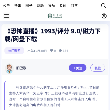
公告
快讯
圈子
帮助
导航
专题
问答
商城
《恐怖直播》1993/评分 9.0/磁力下
载/网盘下载
0
134
24年12月30日
热门影视
旧巴黎
关注
私信
韩国首尔某个平凡的早上，广播电台Daily Topic节目的
主持人尹英华（河正宇 饰）正就税率改革与听众进行连线，
这时一个自称住在首尔昌信洞的普通工人朴鲁圭打入电话，
大肆抱怨超高的电费和相关部门对...