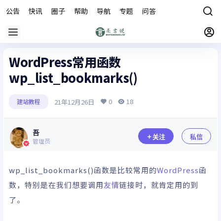
公告
快讯
圈子
帮助
导航
专题
问答
商城
WordPress常用函数
wp_list_bookmarks()
0
18
21年12月26日
建站教程
吾
关注
私信
管理员
wp_list_bookmarks()函数是比较常用的
WordPress
函
数，特别是在我们想要调用
友情
链接时，就肯定用的到
了。