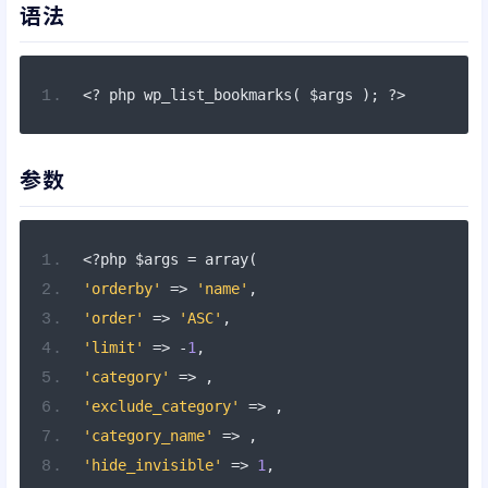
语法
<?
 php wp_list_bookmarks
(
 $args 
);
?>
参数
<?
php $args 
=
 array
(
'orderby'
=>
'name'
,
'order'
=>
'ASC'
,
'limit'
=>
-
1
,
'category'
=>
,
'exclude_category'
=>
,
'category_name'
=>
,
'hide_invisible'
=>
1
,