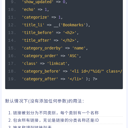
'show_updated'
=>
0
,
'echo'
=>
1
,
'categorize'
=>
1
,
'title_li'
=>
 __
(
'Bookmarks'
),
'title_before'
=>
'<h2>'
,
'title_after'
=>
'</h2>'
,
'category_orderby'
=>
'name'
,
'category_order'
=>
'ASC'
,
'class'
=>
'linkcat'
,
'category_before'
=>
'<li id=/"%id/" class=/"%
'category_after'
=>
'</li>'
);
?>
默认情况下(没有添加任何参数)的用法：
链接被划分为不同类别，每个类别有一个名称
包含所有链接，无论是链接的分类名称还是ID
按名称排列链接列表