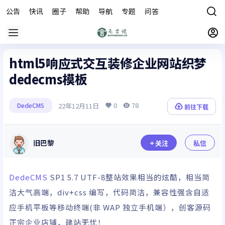
公告
快讯
圈子
帮助
导航
专题
问答
商城
html5响应式交互装修企业网站织梦
dedecms模板
0
78
22年12月11日
DedeCMS
前往下载
旧巴黎
关注
私信
DedeCMS
SP1 5.7 UTF-8整站效果相当的炫酷，相当简
洁大气高端，div+css 编写，代码简洁，兼容性强含自适
应手机平板等移动终端(非 WAP 独立手机端），创客源码
正宗企业店铺，建站无忧！