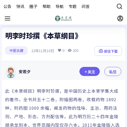
公告
快讯
圈子
帮助
导航
专题
问答
商城
明李时珍撰《本草纲目》
0
203
22年11月10日
中医古籍
前往下载
安若夕
关注
私信
此《本草纲目》明李时珍撰，是中国历史上本草学集大成
的著作。全书共五十二卷，附插图两卷，收载药物 1892
种，附药图 1000 余幅，阐发药物的性味、主治、用药法
则、产地、形态、方剂配伍等。此为明万历二十四年金陵
胡承龙刻本，世界范围内现仅存六本。2011年金陵版入选