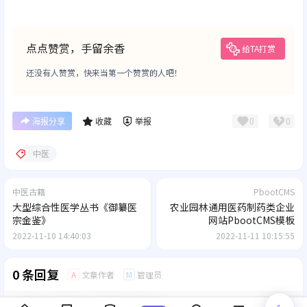
点点赞赏，手留余香
给TA打赏
还没有人赞赏，快来当第一个赞赏的人吧！
0
0
海报分享
收藏
举报
中医
中医古籍
PbootCMS
大型综合性医学丛书《御纂医
农业园林通用医药制药类企业
宗金鉴》
网站PbootCMS模板
2022-11-10 14:40:03
2022-11-11 10:15:55
0 条回复
文章作者
管理员
A
M