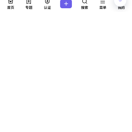
欢迎您，新朋友，感谢参与互动！
确认修改
首页
专题
认证
搜索
菜单
我的
您必须登录或注册以后才能发表评论
登录
提交
暂无讨论，说说你的看法吧
Copyright © 2026
无言说
粤ICP备2022125570号
查询 42 次，耗时 0.4275 秒