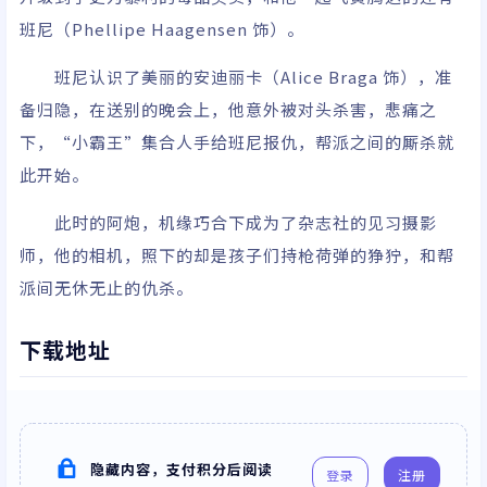
班尼（Phellipe Haagensen 饰）。
班尼认识了美丽的安迪丽卡（Alice Braga 饰），准
备归隐，在送别的晚会上，他意外被对头杀害，悲痛之
下，“小霸王”集合人手给班尼报仇，帮派之间的厮杀就
此开始。
此时的阿炮，机缘巧合下成为了杂志社的见习摄影
师，他的相机，照下的却是孩子们持枪荷弹的狰狞，和帮
派间无休无止的仇杀。
下载地址
隐藏内容，支付积分后阅读
登录
注册