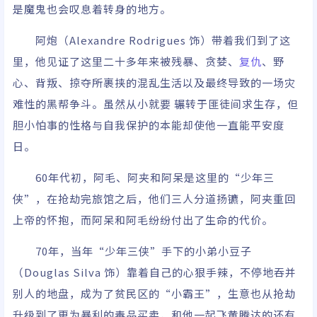
是魔鬼也会叹息着转身的地方。
阿炮（Alexandre Rodrigues 饰）带着我们到了这
里，他见证了这里二十多年来被残暴、贪婪、
复仇
、野
心、背叛、掠夺所裹挟的混乱生活以及最终导致的一场灾
难性的黑帮争斗。虽然从小就要 辗转于匪徒间求生存，但
胆小怕事的性格与自我保护的本能却使他一直能平安度
日。
60年代初，阿毛、阿夹和阿呆是这里的“少年三
侠”，在抢劫完旅馆之后，他们三人分道扬镳，阿夹重回
上帝的怀抱，而阿呆和阿毛纷纷付出了生命的代价。
70年，当年“少年三侠”手下的小弟小豆子
（Douglas Silva 饰）靠着自己的心狠手辣，不停地吞并
别人的地盘，成为了贫民区的“小霸王”，生意也从抢劫
升级到了更为暴利的毒品买卖，和他一起飞黄腾达的还有