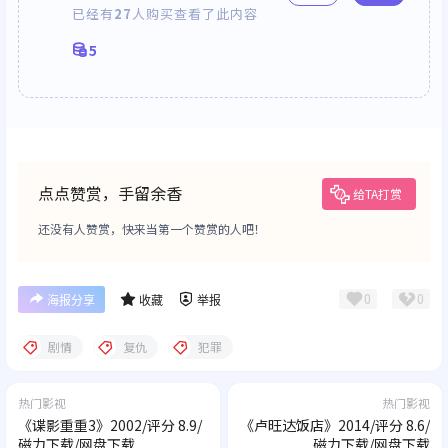
已经有
27
人购买查看了此内容
5
点点赞赏，手留余香
给TA打赏
还没有人赞赏，快来当第一个赞赏的人吧！
0
0
海报分享
收藏
举报
剧情
复仇
犯罪
热门影视
热门影视
《谍影重重3》2002/评分 8.9/
《卢旺达饭店》2014/评分 8.6/
磁力下载/网盘下载
磁力下载/网盘下载