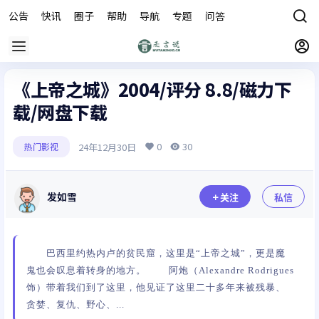
公告
快讯
圈子
帮助
导航
专题
问答
商城
《上帝之城》2004/评分 8.8/磁力下
载/网盘下载
0
30
24年12月30日
热门影视
发如雪
关注
私信
巴西里约热内卢的贫民窟，这里是“上帝之城”，更是魔
鬼也会叹息着转身的地方。 阿炮（Alexandre Rodrigues
饰）带着我们到了这里，他见证了这里二十多年来被残暴、
贪婪、复仇、野心、...