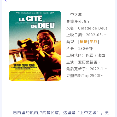
上帝之城
豆瓣评分:
8.9
又名：Cidade de Deus
上映日期：2002-05-1
8(戛纳电影节) / 2002-
类型：|
剧情
|
犯罪
|
08-30(巴西)
片长：130分钟
上映地区：巴西 / 法国
主演：亚历桑德雷·罗
德里格斯, 莱安德鲁·菲
最后更新于：2022-12-
尔米诺, 菲利佩·哈根
12
豆瓣电影Top250高分
森, 道格拉斯·席尔瓦,
犯罪片IMDB Top250
Jonathan Haagense
n
巴西里约热内卢的贫民窟，这里是“上帝之城”，更