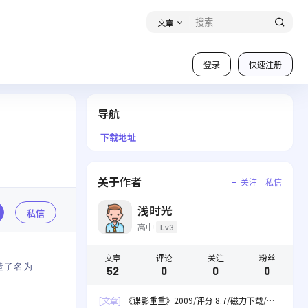
文章
登录
快速注册
导航
下载地址
关于作者
关注
私信
浅时光
私信
高中
Lv3
文章
评论
关注
粉丝
造了名为
52
0
0
0
[文章]
《谍影重重》2009/评分 8.7/磁力下载/网