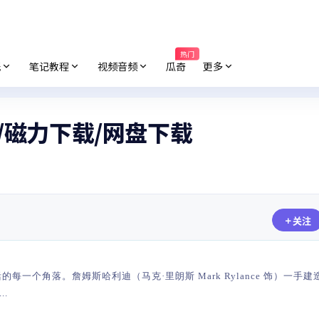
热门
纸
笔记教程
视频音频
瓜奇
更多
3/磁力下载/网盘下载
关注
个角落。詹姆斯哈利迪（马克·里朗斯 Mark Rylance 饰）一手建
.