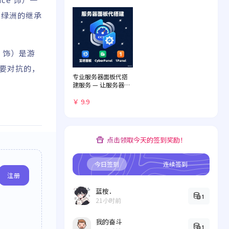
为绿洲的继承
正 饰）是游
所要对抗的，
专业服务器面板代搭
建服务 — 让服务器管
理化繁为简
￥ 9.9
点击领取今天的签到奖励！
今日签到
连续签到
注册
蓝桉．
1
21小时前
我的奋斗
1