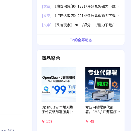
盘下载
[文章]
《魔女宅急便》1991/评分 8.9/磁力下载/
网盘下载
[文章]
《卢旺达饭店》2014/评分 8.6/磁力下载/
网盘下载
[文章]
《头号玩家》2011/评分 8.3/磁力下载/网
盘下载
Ta的全部动态
商品聚合
OpenClaw 本地AI助
专业网站程序代部
手代安装部署服务 | 远
署，CMS / 开源程序
程一对一配置 | 赠送入
快速落地
门教程
￥ 129
￥ 49
ce 饰）一