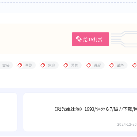
给TA打赏
古装
喜剧
家庭
恐怖
悬疑
战争
《阳光姐妹淘》1993/评分 8.7/磁力下载
2024-12-30