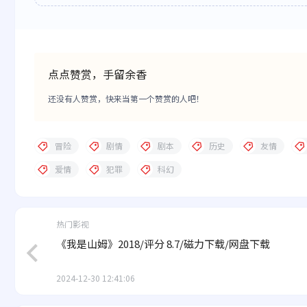
点点赞赏，手留余香
还没有人赞赏，快来当第一个赞赏的人吧！
冒险
剧情
剧本
历史
友情
爱情
犯罪
科幻
热门影视
《我是山姆》2018/评分 8.7/磁力下载/网盘下载
2024-12-30 12:41:06