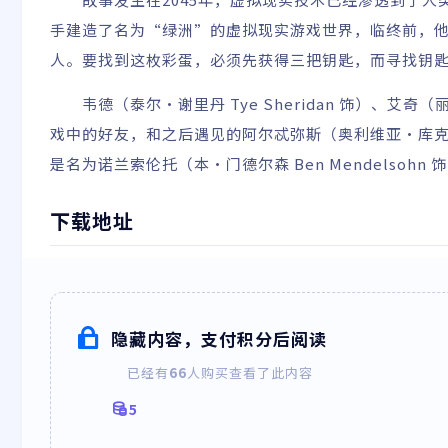
手建造了名为“绿洲”的虚拟现实游戏世界，临终前，
人。要找到这枚彩蛋，必须先获得三把钥匙，而寻找钥
韦德（泰尔·谢里丹 Tye Sheridan 饰）、艾奇（丽
戏中的好友，和之后遇见的阿尔忒弥斯（奥利维亚·库克 O
是名为诺兰索伦托（本·门德尔森 Ben Mendelsohn
下载地址
隐藏内容，支付积分后阅读
已经有
66
人购买查看了此内容
5