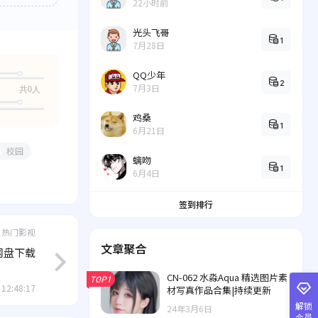
22小时前
光头飞哥
1
7月28日
QQ少年
2
7月3日
共0人
鸡桑
1
6月21日
校园
螭吻
1
6月4日
签到排行
热门影视
文章聚合
/网盘下载
CN-062 水淼Aqua 精选图片素
TOP1
 12:48:17
材写真作品合集|持续更新
解锁
24年3月6日
会员