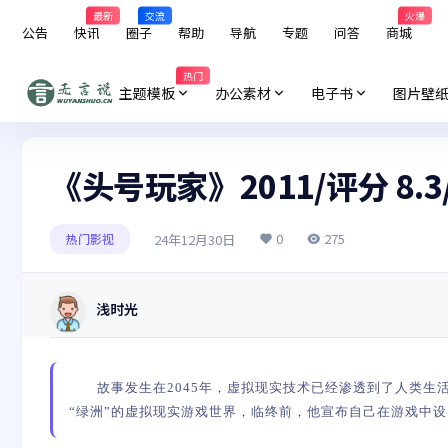
最新
交流
火爆
公告
快讯
圈子
帮助
导航
专题
问答
商城
热门
主题模板
办公素材
电子书
图片壁
《头号玩家》2011/评分 8.
0
275
24年12月30日
热门影视
浅时光
故事发生在2045年，虚拟现实技术已经渗透到了人类生活的每一
“绿洲”的虚拟现实游戏世界，临终前，他宣布自己在游戏中设..