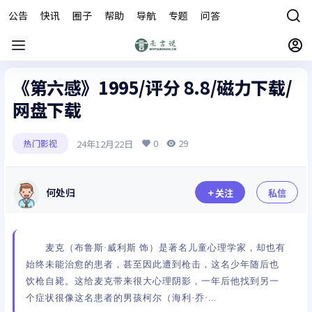
公告
快讯
圈子
帮助
导航
专题
问答
商城
《第六感》1995/评分 8.8/磁力下载/
网盘下载
0
29
24年12月22日
热门影视
何处归
关注
私信
麦克（布鲁斯·威利斯 饰）是著名儿童心理学家，却也有
始终未能治愈的患者，甚至因此遭到枪击，这名少年随后也
饮枪自毙。这给麦克带来很大心理阴影，一年后他找到另一
个症状很像这名患者的男孩柯尔（海利·乔·...