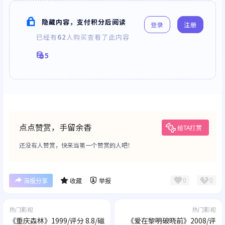
隐藏内容，支付积分后阅读
登录
注册
已经有
62
人购买查看了此内容
5
点点赞赏，手留余香
给TA打赏
还没有人赞赏，快来当第一个赞赏的人吧！
0
0
海报分享
收藏
举报
热门影视
热门影视
《重庆森林》1999/评分 8.8/磁
《爱在黎明破晓前》2008/评