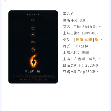
第六感
豆瓣评分:
8.8
又名：The Sixth Sens
e / 灵异第六感 / 鬼眼
上映日期：1999-08-0
6(美国)
类型：|
剧情
|
恐怖
|
悬疑
|
片长：107分钟
上映地区：美国
主演：布鲁斯·威利斯,
海利·乔·奥斯蒙, 托妮
最后更新于：2023-04-
·科莱特, 奥莉维亚·威
11
豆瓣电影Top250高分
廉姆斯, 唐尼·沃尔伯格
悬疑片IMDB Top250