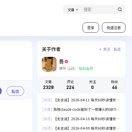
文章
登录
快速注册
关于作者
关注
私信
吾
博导
钻石会员
Lv7
文章
评论
关注
粉丝
2328
224
0
46
私信
[快讯]
【无言说】2026-04-11 每天60秒读懂世
界！
[文章]
我用claude code复刻了一夜爆火的SBTI
人格测试[失效]
[快讯]
【无言说】2026-04-10 每天60秒读懂世
界！
[快讯]
【无言说】2026-04-09 每天60秒读懂世