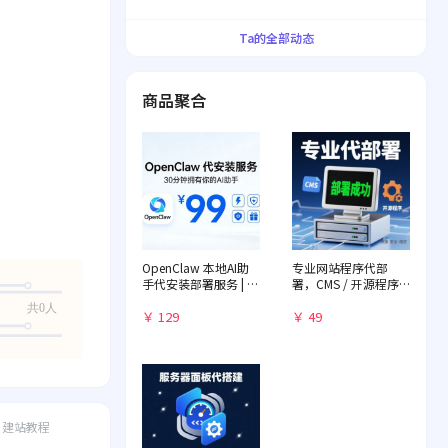
界！
Ta的全部动态
商品聚合
OpenClaw 本地AI助
专业网站程序代部
手代安装部署服务 | 远
署，CMS / 开源程序
程一对一配置 | 赠送入
快速落地
共0人
门教程
￥ 129
￥ 49
建站教程