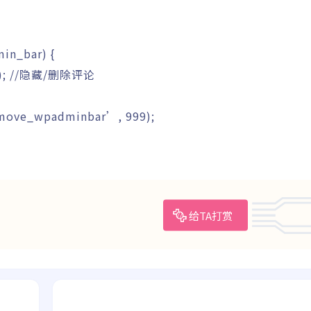
in_bar
)
{
)
;
//隐藏/删除评论
move_wpadminbar’
,
999
)
;
给TA打赏