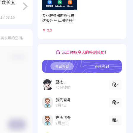
的字数长度
专业服务器面板代搭
 17:03:16
建服务 — 让服务器管
理化繁为简
￥ 9.9
人类发展的空间。
点击领取今天的签到奖励！
确认修改
今日签到
连续签到
蓝桉．
1
40分钟前
我的奋斗
2
8月7日
光头飞哥
1
7月28日
提交