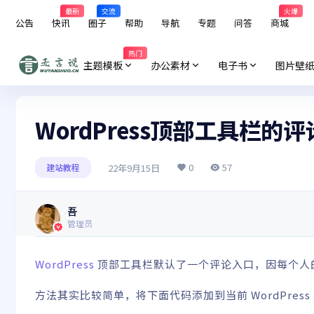
最新
交流
火爆
公告
快讯
圈子
帮助
导航
专题
问答
商城
热门
主题模板
办公素材
电子书
图片壁
WordPress顶部工具栏
0
57
22年9月15日
建站教程
吾
管理员
WordPress
顶部工具栏默认了一个评论入口，因每个人
方法其实比较简单，将下面代码添加到当前 WordPress 模板