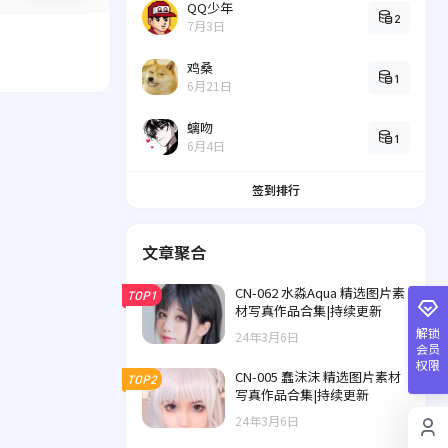
QQ少年
2
7月3日
鸡桑
1
6月21日
螭吻
1
6月4日
签到排行
文章聚合
CN-062 水淼Aqua 精选图片素
TOP1
材写真作品合集|持续更新
解锁
24年3月6日
会员
权限
CN-005 蠢沫沫 精选图片素材
TOP2
写真作品合集|持续更新
24年3月6日