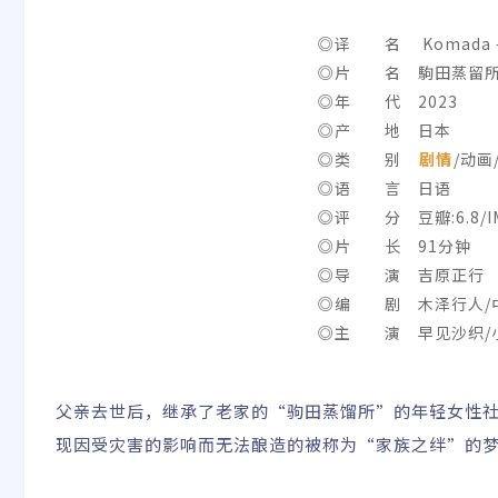
◎译 名 Komada – A
◎片 名 駒田蒸留所
◎年 代 2023
◎产 地 日本
◎类 别
剧情
/动画
◎语 言 日语
◎评 分 豆瓣:6.8/IMD
◎片 长 91分钟
◎导 演 吉原正行
◎编 剧 木泽行人/
◎主 演 早见沙织/小
一/仲野裕/畠中祐
父亲去世后，继承了老家的“驹田蒸馏所”的年轻女性
现因受灾害的影响而无法酿造的被称为“家族之绊”的