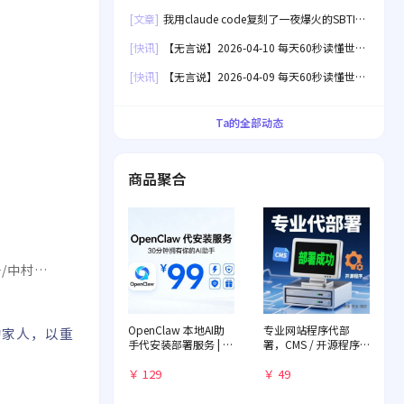
界！
[文章]
我用claude code复刻了一夜爆火的SBTI
人格测试[失效]
[快讯]
【无言说】2026-04-10 每天60秒读懂世
界！
[快讯]
【无言说】2026-04-09 每天60秒读懂世
界！
Ta的全部动态
商品聚合
/中村悠
OpenClaw 本地AI助
专业网站程序代部
的家人，以重
手代安装部署服务 | 远
署，CMS / 开源程序
程一对一配置 | 赠送入
快速落地
门教程
￥ 129
￥ 49