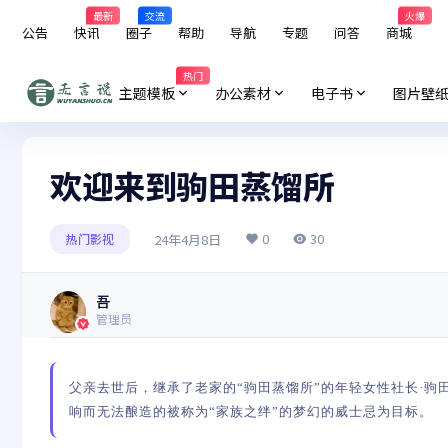
最新
交流
火爆
公告
快讯
圈子
帮助
导航
专题
问答
商城
热门
主题模板
办公素材
电子书
图片壁
欢迎来到驹田蒸馏所
0
30
24年4月8日
热门影视
吾
管理员
父亲去世后，继承了老家的“驹田蒸馏所”的年轻女性社长·
响而无法酿造的被称为“家族之绊”的梦幻的威士忌为目标。