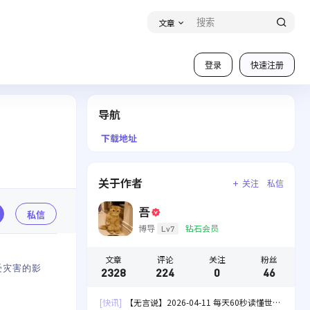
文章
登录
快速注册
导航
下载地址
关于作者
关注
私信
吾
私信
博导
钻石会员
Lv7
文章
评论
关注
粉丝
受灾害的影
2328
224
0
46
[快讯]
【无言说】2026-04-11 每天60秒读懂世