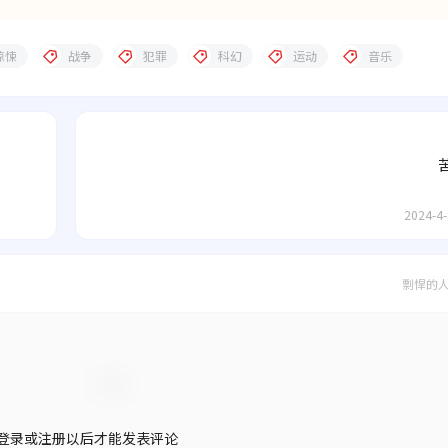
惊悚
战争
犯罪
科幻
运动
音乐
2024-4-
剽悍的
登录或注册以后才能发表评论