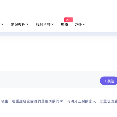
热门
纸
笔记教程
视频音频
瓜奇
更多
关注
驹田琉生，在重建经营困难的蒸馏所的同时，与四分五裂的家人，以重现因