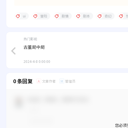
ui
冒险
剧情
剧本
奇幻
热门影视
古董局中局
2024-4-8 0:00:00
0 条回复
文章作者
管理员
A
M
欢迎您，新朋友，感谢参与互动！
您必须