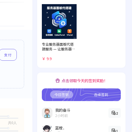
专业服务器面板代搭
建服务 — 让服务器管
理化繁为简
支付
￥ 9.9
点击领取今天的签到奖励！
今日签到
连续签到
我的奋斗
2
2小时前
共0人
蓝桉．
1