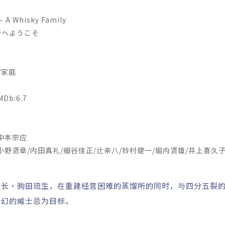
 Whisky Family
へようこそ
/家庭
b:6.7
中本宗应
野贤章/内田真礼/细谷佳正/辻亲八/铃村健一/堀内贤雄/井上喜久子
社长·驹田琉生，在重建经营困难的蒸馏所的同时，与四分五裂
梦幻的威士忌为目标。