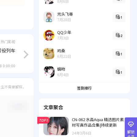
8月6日
光头飞哥
1
7月28日
QQ少年
2
7月3日
热门影视
苦役列车
鸡桑
1
6月21日
8 0:00:00
螭吻
1
6月4日
人生不需要解释。
签到排行
文章聚合
确认修改
CN-062 水淼Aqua 精选图片素
TOP1
材写真作品合集|持续更新
解锁
24年3月6日
会员