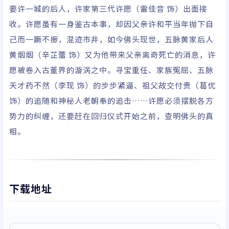
要许一城的后人，许家第三代许愿（雷佳音 饰）出面接
收。许愿虽有一身鉴古本事，却因父亲许和平当年抛下自
己而一蹶不振，混迹市井，如今佛头现世，五脉黄家后人
黄烟烟（辛芷蕾 饰）又为他带来父亲离奇死亡的消息，许
愿被卷入古董界的漩涡之中。寻宝重任、家族冤屈、五脉
天才药不然（李现 饰）的步步紧逼、祖父故交付贵（葛优
饰）的追随和神秘人老朝奉的追击……许愿必须摆脱各方
势力的纠缠，还要赶在回归仪式开始之前，查明佛头的真
相。
下载地址