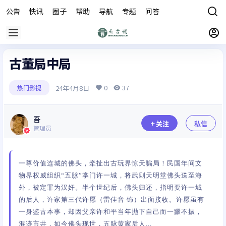
公告
快讯
圈子
帮助
导航
专题
问答
商城
古董局中局
0
37
24年4月8日
热门影视
吾
关注
私信
管理员
一尊价值连城的佛头，牵扯出古玩界惊天骗局！民国年间文
物界权威组织“五脉”掌门许一城，将武则天明堂佛头送至海
外，被定罪为汉奸。半个世纪后，佛头归还，指明要许一城
的后人，许家第三代许愿（雷佳音 饰）出面接收。许愿虽有
一身鉴古本事，却因父亲许和平当年抛下自己而一蹶不振，
混迹市井，如今佛头现世，五脉黄家后人...