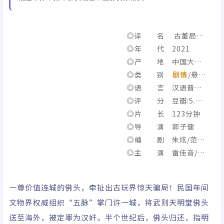
◎译 名 古董局中
局电影版 / Schemes I
◎年 代 2021
n Antiques
◎产 地 中国大陆/
中国香港
◎类 别
剧情
/悬
疑/
◎语 言 汉语普通
冒险
话 / 粤语
◎评 分 豆瓣:5.9/I
MDb:6.0
◎片 长 123分钟
◎导 演 郭子健
◎编 剧 朱炫/范文
文/黄海/王亚鹤/潘依然/
◎主 演 雷佳音/李
常小琥
现/辛芷蕾/葛优/郭涛/咏
梅/王庆祥/赵燕国彰/杨
一尊价值连城的佛头，牵扯出古玩界惊天骗局！民国年间
新鸣/阿如那/纪焕博/秦
文物界权威组织“五脉”掌门许一城，将武则天明堂佛头
焰
送至海外，被定罪为汉奸。半个世纪后，佛头归还，指明