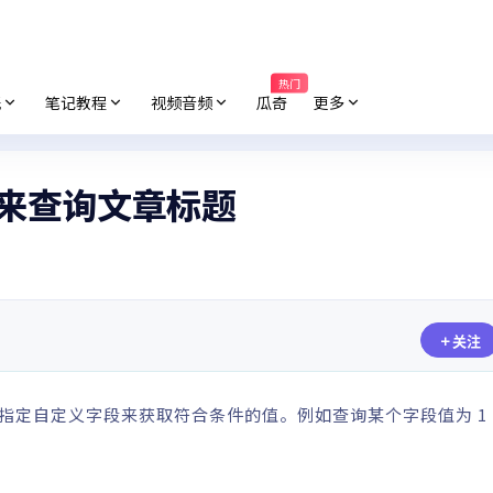
热门
纸
笔记教程
视频音频
瓜奇
更多
ery来查询文章标题
关注
法查询指定自定义字段来获取符合条件的值。例如查询某个字段值为 1