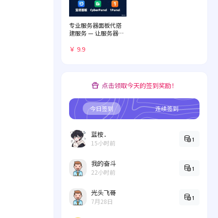
专业服务器面板代搭
建服务 — 让服务器管
理化繁为简
￥ 9.9
点击领取今天的签到奖励！
今日签到
连续签到
蓝桉．
1
15小时前
我的奋斗
1
22小时前
光头飞哥
1
7月28日