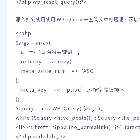
<?php
wp_reset_query
(
)
;
?>
那么如何使用使用 WP_Query 来查询文章标题呢？
<?php
$args
=
array
(
‘s’
=>
‘查询的关键词’
,
‘orderby’
=>
array
(
‘meta_value_num’
=>
‘ASC’
)
,
‘meta_key’
=>
‘paixu’
,
//按字段值排序
)
;
$query
=
new
WP_Query
(
$args
)
;
while
(
$query
->
have_posts
(
)
)
:
$query
->
the_po
<li> <a href="
<?php
the_permalink
(
)
;
?>
" targe
<?php
endwhile
;
?>