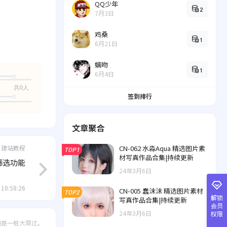
QQ少年
2
7月3日
鸡桑
1
6月21日
螭吻
1
6月4日
共0人
签到排行
文章聚合
CN-062 水淼Aqua 精选图片素
建站教程
TOP1
材写真作品合集|持续更新
的筛选功能
24年3月6日
 10:58:26
CN-005 蠢沫沫 精选图片素材
TOP2
解锁
写真作品合集|持续更新
会员
24年3月6日
权限
间是一桩大罪过。