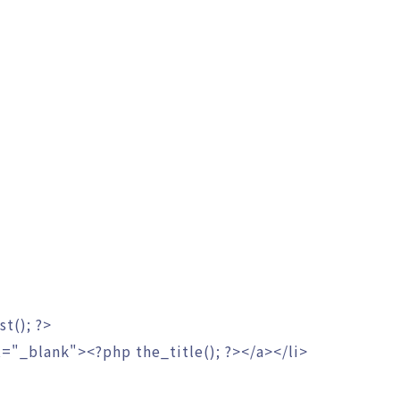
st
(
)
;
?>
t="_blank">
<?php
the_title
(
)
;
?>
</a></li>