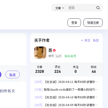
文章
登录
快速注册
关于作者
关注
私信
吾
博导
钻石会员
Lv7
文章
评论
关注
粉丝
2328
224
0
46
私信
[快讯]
【无言说】2026-04-11 每天60秒读懂世
界！
[文章]
我用claude code复刻了一夜爆火的SBTI
 的所有文
人格测试[失效]
[快讯]
【无言说】2026-04-10 每天60秒读懂世
界！
[快讯]
【无言说】2026-04-09 每天60秒读懂世