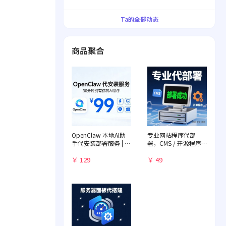
界！
Ta的全部动态
商品聚合
OpenClaw 本地AI助
专业网站程序代部
手代安装部署服务 | 远
署，CMS / 开源程序
程一对一配置 | 赠送入
快速落地
门教程
￥ 129
￥ 49