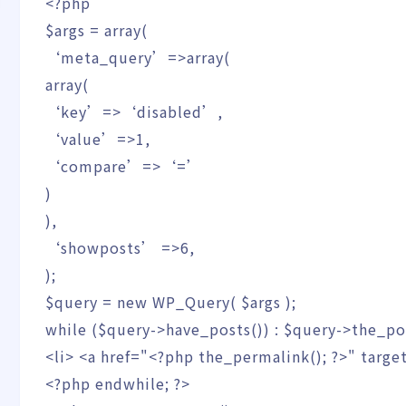
<?php
$args
=
array
(
‘meta_query’
=>
array
(
array
(
‘key’
=>
‘disabled’
,
‘value’
=>
1
,
‘compare’
=>
‘=’
)
)
,
‘showposts’
=>
6
,
)
;
$query
=
new
WP_Query
(
$args
)
;
while
(
$query
->
have_posts
(
)
)
:
$query
->
the_po
<li> <a href="
<?php
the_permalink
(
)
;
?>
" targe
<?php
endwhile
;
?>