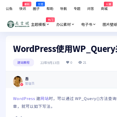
最新
交流
火爆
公告
快讯
圈子
帮助
导航
专题
问答
商城
热门
主题模板
办公素材
电子书
图片壁
WordPress使用WP_Qu
0
21
22年9月13日
建站教程
吾
管理员
WordPress
建
网站
时，可以通过 WP_Query()方
章，就可以如下写法。