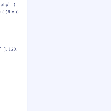
e.php’
)
;
e
(
$file
)
)
t’
]
,
128
,