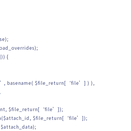
lse
)
;
oad_overrides
)
;
]
)
)
{
”
,
basename
(
$file_return
[
‘file’
]
)
)
,
,
nt
,
$file_return
[
‘file’
]
)
;
a
(
$attach_id
,
$file_return
[
‘file’
]
)
;
$attach_data
)
;