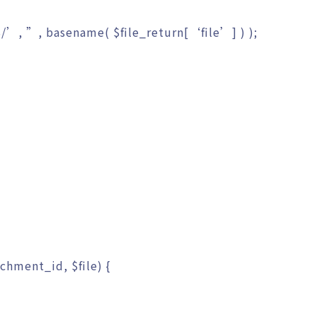
$/’
,
”
,
basename
(
$file_return
[
‘file’
]
)
)
;
achment_id
,
$file
)
{