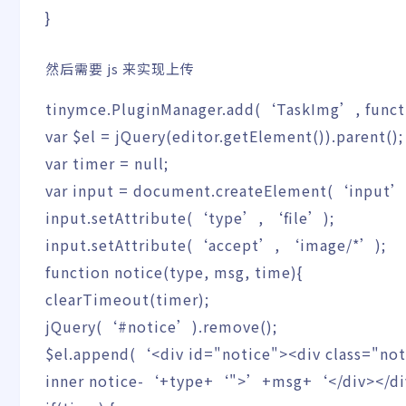
}
然后需要 js 来实现上传
tinymce.
PluginManager
.
add
(
‘TaskImg’
,
funct
var
$el
=
jQuery
(
editor.
getElement
(
)
)
.
parent
(
)
;
var
timer
=
null
;
var
input
=
document.
createElement
(
‘input’
input.
setAttribute
(
‘type’
,
‘file’
)
;
input.
setAttribute
(
‘accept’
,
‘image/*’
)
;
function
notice
(
type
,
msg
,
time
)
{
clearTimeout
(
timer
)
;
jQuery
(
‘#notice’
)
.
remove
(
)
;
$el.
append
(
‘<div id="notice"><div class="not
inner notice-‘
+
type
+
‘">’
+
msg
+
‘</div></d