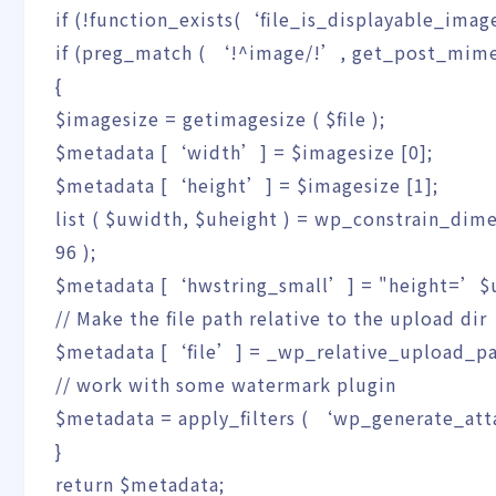
if
(
!
function_exists
(
‘file_is_displayable_ima
if
(
preg_match
(
‘!^image/!’
,
get_post_mim
{
$imagesize
=
getimagesize
(
$file
)
;
$metadata
[
‘width’
]
=
$imagesize
[
0
]
;
$metadata
[
‘height’
]
=
$imagesize
[
1
]
;
list
(
$uwidth
,
$uheight
)
=
wp_constrain_dim
96
)
;
$metadata
[
‘hwstring_small’
]
=
"height=’
$
// Make the file path relative to the upload dir
$metadata
[
‘file’
]
=
_wp_relative_upload_p
// work with some watermark plugin
$metadata
=
apply_filters
(
‘wp_generate_at
}
return
$metadata
;