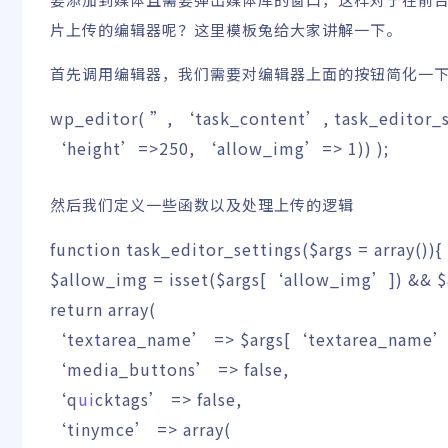
片上传的编辑器呢？这里模板兔给大家讲解一下。
首先调用编辑器，我们需要对编辑器上面的按钮简化一
wp_editor
(
”
,
‘task_content’
,
task_editor_s
‘height’
=>
250
,
‘allow_img’
=>
1
)
)
)
;
然后我们定义一些函数以及处理上传的逻辑
function
task_editor_settings
(
$args
=
array
(
)
)
{
$allow_img
=
isset
(
$args
[
‘allow_img’
]
)
&&
$
return
array
(
‘textarea_name’
=>
$args
[
‘textarea_name
‘media_buttons’
=>
false
,
‘q
ui
cktags’
=>
false
,
‘tinymce’
=>
array
(