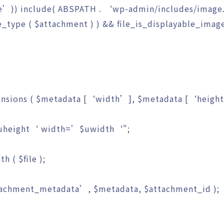
ge’
)
)
include
(
ABSPATH
.
‘wp-admin/includes/imag
e_type
(
$attachment
)
)
&&
file_is_displayable_imag
ensions
(
$metadata
[
‘width’
]
,
$metadata
[
‘heigh
uheight
‘ width=’
$uwidth
‘"
;
ath
(
$file
)
;
tachment_metadata’
,
$metadata
,
$attachment_id
)
;