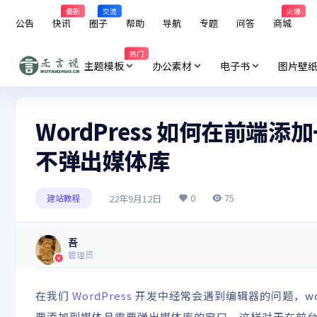
最新
交流
火爆
公告
快讯
圈子
帮助
导航
专题
问答
商城
热门
主题模板
办公素材
电子书
图片壁
WordPress 如何在前端添
不弹出媒体库
0
75
22年9月12日
建站教程
吾
管理员
在我们
WordPress
开发中经常会遇到编辑器的问题，word
要添加到媒体且需要弹出媒体库的窗口，这样对于在前