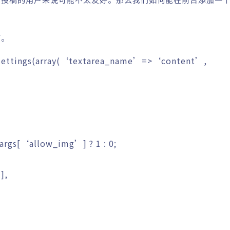
下。
ettings
(
array
(
‘textarea_name’
=>
‘content’
,
args
[
‘allow_img’
]
?
1
:
0
;
’
]
,