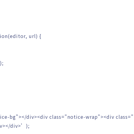
ion
(
editor
,
url
)
{
)
;
ice-bg"></div><div class="notice-wrap"><div class="
iv></div>’
)
;