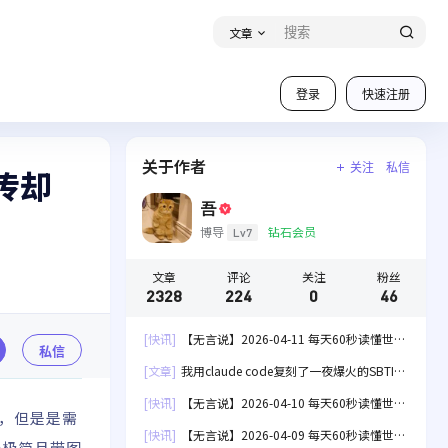
文章
登录
快速注册
关于作者
关注
私信
上传却
吾
博导
钻石会员
Lv7
文章
评论
关注
粉丝
2328
224
0
46
[快讯]
【无言说】2026-04-11 每天60秒读懂世
私信
界！
[文章]
我用claude code复刻了一夜爆火的SBTI
人格测试[失效]
[快讯]
【无言说】2026-04-10 每天60秒读懂世
能，但是是需
界！
[快讯]
【无言说】2026-04-09 每天60秒读懂世
个极简且带图