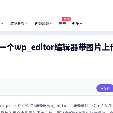
热门
纸
笔记教程
视频音频
瓜奇
更多
加一个wp_editor编辑器带图片
关注
press 自带有个编辑器 wp_editor，编辑器有上传图片功
台投稿的用户来说可能不太友好。那么我们如何能在前台添加一