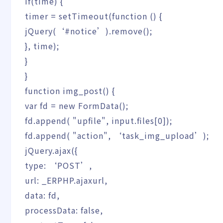
if
(
time
)
{
timer
=
setTimeout
(
function
(
)
{
jQuery
(
‘#notice’
)
.
remove
(
)
;
}
,
time
)
;
}
}
function
img_post
(
)
{
var
fd
=
new
FormData
(
)
;
fd.
append
(
"upfile"
,
input.
files
[
0
]
)
;
fd.
append
(
"action"
,
‘task_img_upload’
)
;
jQuery.
ajax
(
{
type
:
‘POST’
,
url
:
_ERPHP.
ajaxurl
,
data
:
fd
,
processData
:
false
,