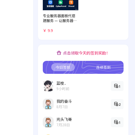
专业服务器面板代搭
建服务 — 让服务器管
理化繁为简
￥ 9.9
点击领取今天的签到奖励！
今日签到
连续签到
蓝桉．
1
9小时前
我的奋斗
2
8月7日
光头飞哥
1
7月28日