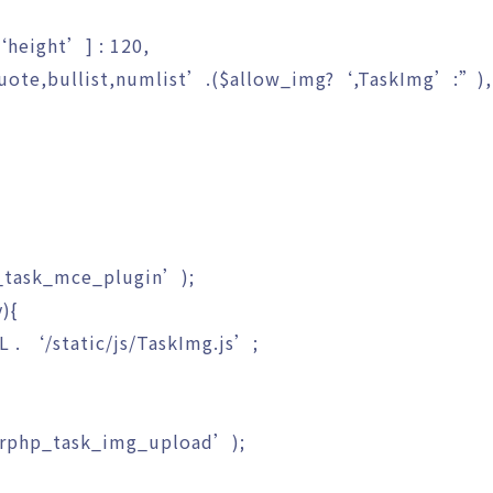
‘height’
]
:
120
,
uote,bullist,numlist’
.
(
$allow_img
?
‘,TaskImg’
:
”
)
,
_task_mce_plugin’
)
;
y
)
{
RL
.
‘/static/js/TaskImg.js’
;
rphp_task_img_upload’
)
;