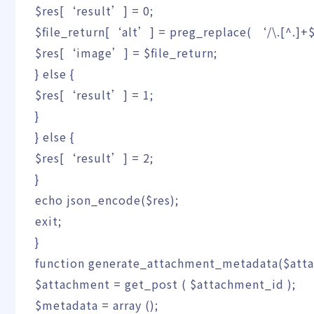
$res
[
‘result’
]
=
0
;
$file_return
[
‘alt’
]
=
preg_replace
(
‘/\.[^.]+
$res
[
‘image’
]
=
$file_return
;
}
else
{
$res
[
‘result’
]
=
1
;
}
}
else
{
$res
[
‘result’
]
=
2
;
}
echo
json_encode
(
$res
)
;
exit
;
}
function
generate_attachment_metadata
(
$att
$attachment
=
get_post
(
$attachment_id
)
;
$metadata
=
array
(
)
;