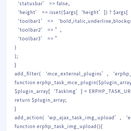
‘statusbar’
=>
false
,
‘height’
=>
isset
(
$args
[
‘height’
]
)
?
$args
[
‘toolbar1’
=>
‘bold,italic,underline,blockq
‘toolbar2’
=>
”
,
‘toolbar3’
=>
”
)
)
;
}
add_filter
(
‘mce_external_plugins’
,
‘erphp
function
erphp_task_mce_plugin
(
$plugin_arra
$plugin_array
[
‘TaskImg’
]
=
ERPHP_TASK_U
return
$plugin_array
;
}
add_action
(
‘wp_ajax_task_img_upload’
,
‘e
function
erphp_task_img_upload
(
)
{