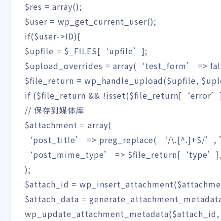
$res
=
array
(
)
;
$user
=
wp_get_current_user
(
)
;
if
(
$user
->
ID
)
{
$upfile
=
$_FILES
[
‘upfile’
]
;
$upload_overrides
=
array
(
‘test_form’
=>
fa
$file_return
=
wp_handle_upload
(
$upfile
,
$upl
if
(
$file_return
&&
!
isset
(
$file_return
[
‘error’
// 保存到媒体库
$attachment
=
array
(
‘post_title’
=>
preg_replace
(
‘/\.[^.]+$/’
,
‘post_mime_type’
=>
$file_return
[
‘type’
]
)
;
$attach_id
=
wp_insert_attachment
(
$attachme
$attach_data
=
generate_attachment_metadat
wp_update_attachment_metadata
(
$attach_id
,