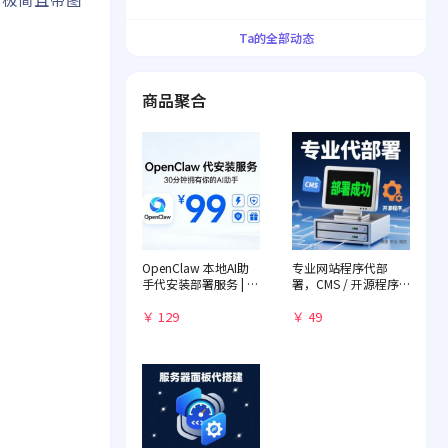
界！
Ta的全部动态
商品聚合
OpenClaw 本地AI助
专业网站程序代部
手代安装部署服务 | 远
署，CMS / 开源程序
程一对一配置 | 赠送入
快速落地
门教程
￥ 129
￥ 49