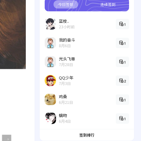
今日签到
连续签到
蓝桉．
1
23小时前
我的奋斗
1
8月6日
光头飞哥
1
7月28日
QQ少年
2
7月3日
鸡桑
1
6月21日
螭吻
1
6月4日
签到排行