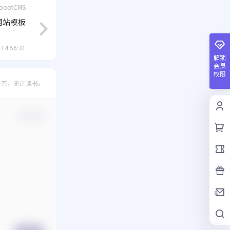
bootCMS
S网站模板
 14:56:31
解锁
会员
权限
千万，无过读书。
确认修改