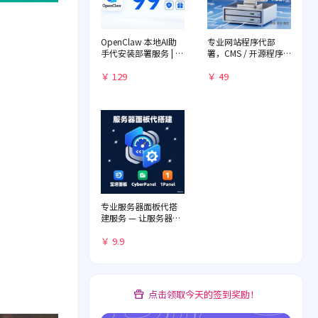
OpenClaw 本地AI助
专业网站程序代部
手代安装部署服务 | 远
署，CMS / 开源程序
程一对一配置 | 赠送入
快速落地
门教程
￥ 129
￥ 49
专业服务器面板代搭
建服务 — 让服务器管
理化繁为简
￥ 9.9
点击领取今天的签到奖励！