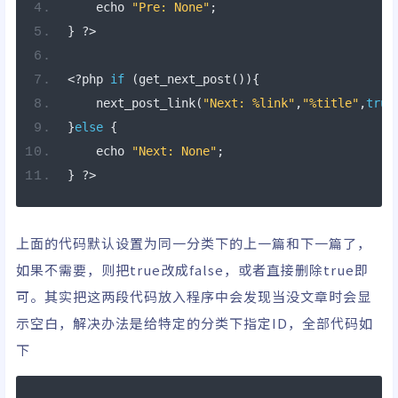
    echo 
"Pre: None"
;
}
?>
<?
php 
if
(
get_next_post
()){
    next_post_link
(
"Next: %link"
,
"%title"
,
true
}
else
{
    echo 
"Next: None"
;
}
?>
上面的代码默认设置为同一分类下的上一篇和下一篇了，
如果不需要，则把true改成false，或者直接删除true即
可。其实把这两段代码放入程序中会发现当没文章时会显
示空白，解决办法是给特定的分类下指定ID，全部代码如
下