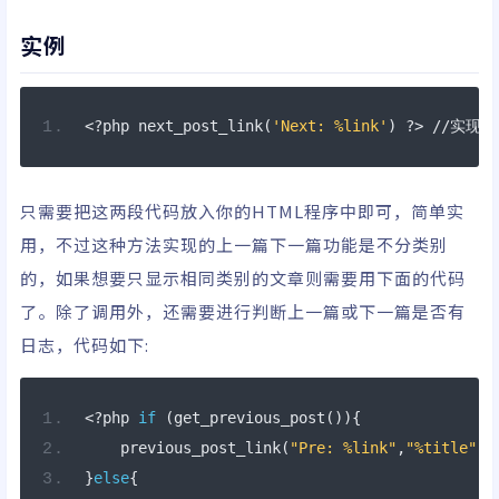
实例
<?
php next_post_link
(
'Next: %link'
)
?>
 //实现
只需要把这两段代码放入你的HTML程序中即可，简单实
用，不过这种方法实现的上一篇下一篇功能是不分类别
的，如果想要只显示相同类别的文章则需要用下面的代码
了。除了调用外，还需要进行判断上一篇或下一篇是否有
日志，代码如下:
<?
php 
if
(
get_previous_post
()){
    previous_post_link
(
"Pre: %link"
,
"%title"
,
t
}
else
{