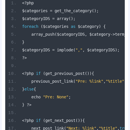
<?
php
$categories 
=
 get_the_category
();
$categoryIDS 
=
 array
();
foreach
(
$categories 
as
 $category
)
{
    array_push
(
$categoryIDS
,
 $category
->
term_i
}
$categoryIDS 
=
 implode
(
","
,
 $categoryIDS
);
?>
<?
php 
if
(
get_previous_post
()){
    previous_post_link
(
"Pre: %link"
,
"%title"
,
t
}
else
{
    echo 
"Pre: None"
;
}
?>
<?
php 
if
(
get_next_post
()){
    next_post_link
(
"Next: %link"
,
"%title"
,
true