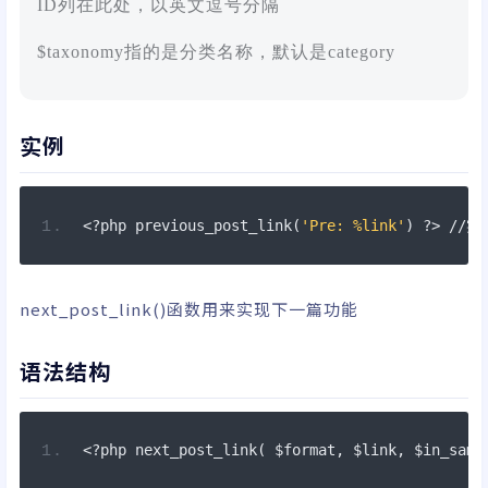
ID列在此处，以英文逗号分隔
$taxonomy指的是分类名称，默认是category
实例
<?
php previous_post_link
(
'Pre: %link'
)
?>
 //
next_post_link()函数用来实现下一篇功能
语法结构
<?
php next_post_link
(
 $format
,
 $link
,
 $in_same