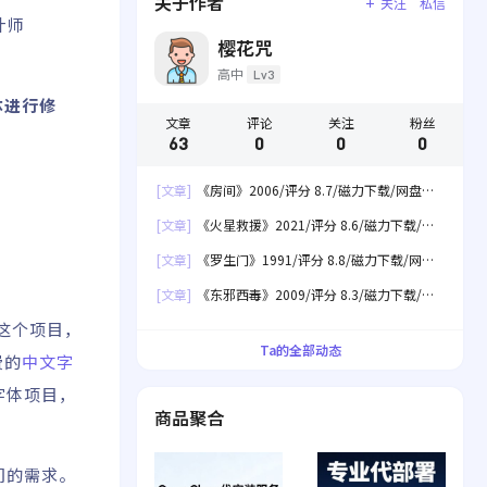
关于作者
关注
私信
计师
樱花咒
高中
Lv3
体进行修
文章
评论
关注
粉丝
63
0
0
0
[文章]
《房间》2006/评分 8.7/磁力下载/网盘下
载
[文章]
《火星救援》2021/评分 8.6/磁力下载/网
盘下载
[文章]
《罗生门》1991/评分 8.8/磁力下载/网盘
下载
[文章]
《东邪西毒》2009/评分 8.3/磁力下载/网
盘下载
这个项目，
Ta的全部动态
费的
中文字
字体项目，
商品聚合
们的需求。