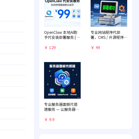
OpenClaw 本地AI助
专业网站程序代部
手代安装部署服务 | 远
署，CMS / 开源程序
程一对一配置 | 赠送入
快速落地
门教程
￥ 129
￥ 49
专业服务器面板代搭
建服务 — 让服务器管
理化繁为简
￥ 9.9