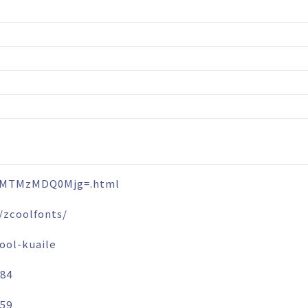
/ZMTMzMDQ0Mjg=.html
/zcoolfonts/
ool-kuaile
484
859