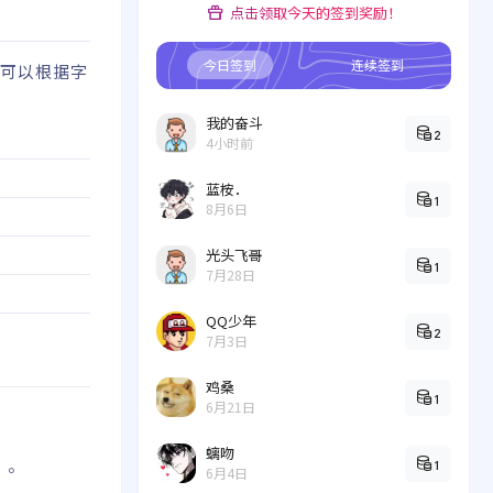
点击领取今天的签到奖励！
今日签到
连续签到
，可以根据字
我的奋斗
2
4小时前
蓝桉．
1
8月6日
光头飞哥
1
7月28日
QQ少年
2
7月3日
鸡桑
1
6月21日
螭吻
）。
1
6月4日