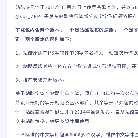
站酷快乐体于2018年11月20日上传至谷歌字体，并以SIL Op
@skr_ZERO子
发布站酷快乐体部分汉字字形问题依旧存
下载包内含两个版本，一个是站酷发布的原版，一个是
正。两个版本的区别如下：
1、站酷原版在PS等软件中的字体名称为“站酷快乐体201
2、站酷原版某些字体存在字形错误或字形错位问题，开
3、推荐安装开源版本。
关于站酷字体：站酷公益字体，源自2014年的一次公益
并设计最初的字形规范及基本部首，其余字形以众包的形
体
“站酷高端黑”诞生并在2014年圣诞发布。自从站
交由站酷传播，给更多设计师使用。
一套标准的中文字库包含6000多个汉字，制作中文字