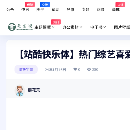
最新
交流
火爆
公告
快讯
圈子
帮助
导航
专题
问答
商城
热门
主题模板
办公素材
电子书
图片壁
【站酷快乐体】热门综艺喜
0
280
24年1月16日
商免字体
樱花咒