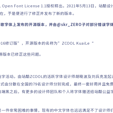
en Font License 1.1授权释出。2021年5月13日，站酷设
在，于是便进行了修正并发布了新的版本。
谷歌字体上发布的开源版本，并由
@skr_ZERO子
对部分错误字
6修订版”，开源版本的名称为”ZCOOL KuaiLe“
源版本已修正这些问题。
造字活动。由站酷ZCOOL的活跃字体设计师胡晓波及刘兵克发起
式由分散在全国的79名设计师分别完成，最终一套好用并且免
酷高端黑之后，有更多的设计师团队和个人将字体赠送给站酷公益
体是一件非常困难的事情，现有的中文字体也远远满足不了设计师