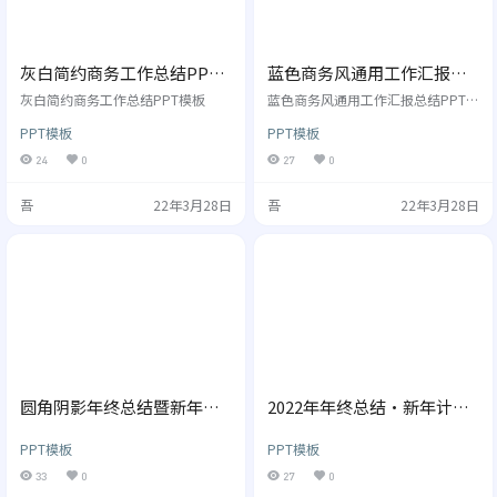
灰白简约商务工作总结PPT
蓝色商务风通用工作汇报总
模板
结PPT模板
灰白简约商务工作总结PPT模板
蓝色商务风通用工作汇报总结PPT模
板
PPT模板
PPT模板
24
0
27
0
吾
22年3月28日
吾
22年3月28日
圆角阴影年终总结暨新年计
2022年年终总结·新年计划
划PPT模板
PPT模板
PPT模板
PPT模板
33
0
27
0