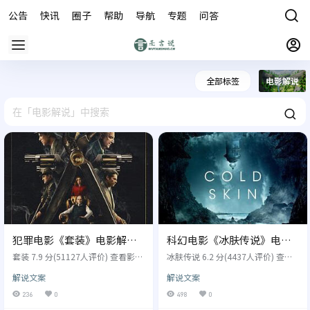
公告
快讯
圈子
帮助
导航
专题
问答
商城
全部标签
电影解说
犯罪电影《套装》电影解说
科幻电影《冰肤传说》电影
文案/片源
解说文案/片源
套装 7.9 分(51127人评价) 查看影评
冰肤传说 6.2 分(4437人评价) 查看
文案 别名：誓不低头,套装 The Out
影评文案 别名：冷皮,冰海异种(台),
解说文案
解说文案
fit 导演: 格拉汉姆摩尔 演员: 马克里
La piel fra,冰肤传说 Cold Skin 导
朗斯,佐伊达奇,迪伦奥布莱恩,强尼
演: 泽维尔吉恩斯 演员: 雷史蒂文森,
236
0
498
0
弗林,妮基阿姆卡-伯德,西蒙拉塞尔
大卫奥克斯,奥拉加里多,温斯洛M岩