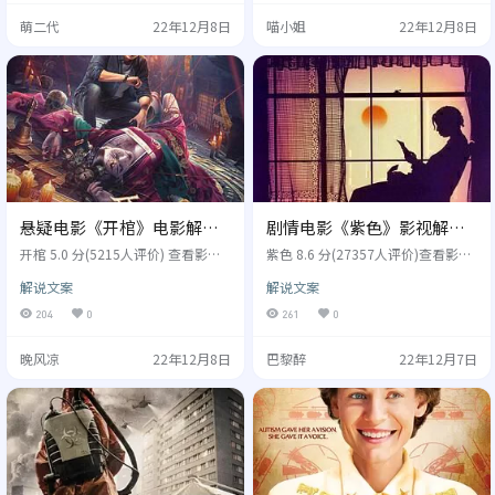
普莱亚阿南德,萨拉巴德松潘德,拉杰
萨拉克利莫斯卡,爱丽丝恩格勒特,安
萌二代
22年12月8日
喵小姐
22年12月8日
夫拉宾德拉纳特安... 类型: 剧情,喜
娜玛丽亚玛琳卡,卡里托科塔,安塔多
剧,家庭 制片国家/地区: 印度 年份: 2
布罗西... 类型: 剧情,恐怖 制片国家/
012 莎希（希里黛玉Sridevi饰）是
地区: 英国,塞尔维亚,澳大利亚 年份:
一名喜欢做拉杜球的印度家庭主…
20…
悬疑电影《开棺》电影解说
剧情电影《紫色》影视解说
文案/片源
文案/片源
开棺 5.0 分(5215人评价) 查看影评
紫色 8.6 分(27357人评价)查看影评
文案 别名：Open The Coffin,开棺
文案 别名： 紫色姊妹花,紫色 The C
解说文案
解说文案
导演: 成思毅 演员: 韩栋,姜超,王禛,
olor Purple 导演: 史蒂文斯皮尔伯格
何中华,佟磊,周晓鸥 类型: 悬疑,惊悚
演员: 丹尼格洛弗,乌比戈德堡,玛格
204
0
261
0
制片国家/地区: 中国大陆 年份: 202
丽特艾弗瑞,奥普拉温弗瑞,威拉德E
2 消失三年的“鬼手”及其盗墓团伙
普,阿科苏阿巴西亚... 类型: 剧情 制
晚风凉
22年12月8日
巴黎醉
22年12月7日
重现江城，再次堪舆点穴下墓摸
片国家/地区: 美国 年份: 1985 故事
金。怎料，四名盗墓贼在开棺之时
发生在1909年的美国，西丽（乌比
遭遇惊魂邪煞，逃离墓葬之后又接
戈德堡WhoopiGoldberg饰）和南
连惨死家中。古墓“尸毒”和命宫
蒂（阿科苏阿巴西亚AkosuaB…
印堂之上的分魂针孔，成为留给…