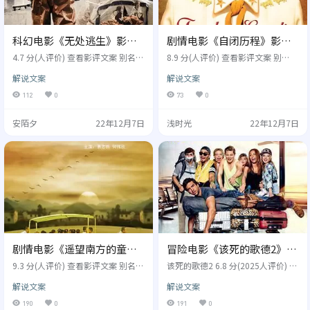
科幻电影《无处逃生》影视
剧情电影《自闭历程》影视
解说文案/片源
解说文案/片源
4.7 分(人评价) 查看影评文案 别名：
8.9 分(人评价) 查看影评文案 别
密闭度/容量,即刻封锁(台),无处逃生
名：, 导演: 米克杰克逊 演员: 克莱尔
解说文案
解说文案
Containment 导演: Neil Mcenery-W
丹妮丝 / 朱莉娅奥蒙德 / 凯瑟琳欧哈
est 演员: Louise Brealey,Lee Ross,A
拉 / 大卫斯特雷泽恩 / Barry Tubb
112
0
73
0
ndrew Leung 类型:科幻,惊悚,恐怖
类型:剧情 / 传记 制片国家/地区:美
制片国家/地区:英国 年份: 2015
国 年份: 2010 本片根据自幼患有自
安陌夕
22年12月7日
浅时光
22年12月7日
一早醒來發現家中停水停電，門窗
闭症的美国动物科学家、畜牧学博
全都被不知名的膠類堵住而出不了
士——天宝葛兰汀（克莱尔丹尼斯 Cl
門的馬克，看著樓下有多名身穿橘
aire Danes饰）的个人自传改编而
色防護衣的人…
成，讲述天宝与众不同的成长经
历。 《自闭历程…
剧情电影《遥望南方的童
冒险电影《该死的歌德2》电
年》影视解说文案/片源
影解说文案/片源
9.3 分(人评价) 查看影评文案 别名：
该死的歌德2 6.8 分(2025人评价) 查
The Rising Star Kindergarten,遥望
看影评文案 别名：不良鲜师2(台),要
解说文案
解说文案
南方的童年, 导演: 易寒 演员: 易志
命教书匠2,F*ck You, Goethe 2,Suc
兵,何伟欣,谢媛 类型:剧情 制片国家/
k Me Shakespeer 2, Fack ju Ghte 2
190
0
191
0
地区:中国大陆 年份: 2007 由于父母
导演: 博拉达格特肯 演员: 埃利亚斯