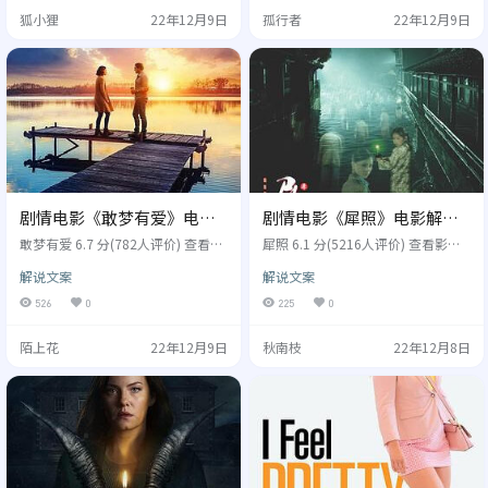
比尔... 类型: 剧情,惊悚,犯罪 制片国
城,约翰本菲尔德,本坦普尔,伊凡冈
狐小狸
22年12月9日
孤行者
22年12月9日
家/地区: 美国 年份: 2022 雷纳德
萨雷斯 类型: 科幻,惊悚,冒险 制片国
（马克里朗斯MarkRylance饰）是一
家/地区: 西班牙,法国 年份: 2017 19
位手艺精湛的裁缝，一场火灾之
14年第一次世界大战前夕，一名气
后，他离开了伦敦，来到芝加哥，
象学家被派往南极孤岛上做气候观
在这里经营着一…
测。…
剧情电影《敢梦有爱》电影
剧情电影《犀照》电影解说
解说文案/片源
文案/片源
敢梦有爱 6.7 分(782人评价) 查看影
犀照 6.1 分(5216人评价) 查看影评
评文案 别名：秘密：梦想的力量
文案 别名：Sai chiu,49 Days,犀照
解说文案
解说文案
(台),秘密：敢于梦想,The Secret: Da
导演: 林健龙 演员: 冯德伦,钟欣潼,张
re to Dream 导演: 安迪坦纳特 演员:
茜,黄浩然 类型: 剧情,悬疑,惊悚 制
526
0
225
0
凯蒂霍尔姆斯,乔什卢卡斯,杰瑞奥康
片国家/地区: 中国香港 年份: 2006
奈尔,西利亚维斯顿,卡特里娜贝恩...
家中经营药堂的刘诚（冯德伦饰）
陌上花
22年12月9日
秋南枝
22年12月8日
类型: 剧情,爱情 制片国家/地区: 美
带着一众乡亲打算到城里发展生
国 年份: 2020 改编自全球畅销励志
意。生意正值兴旺，一场莫名的大
作品《秘密》。故事描述独自扶养
火让所有兄弟都失去了生命，刘诚
三个孩子的寡妇米兰达（凯蒂荷姆
自此一无所有并锒铛入狱。真正的
丝饰）在…
凶手其实是他的助手彭四（黄浩然…