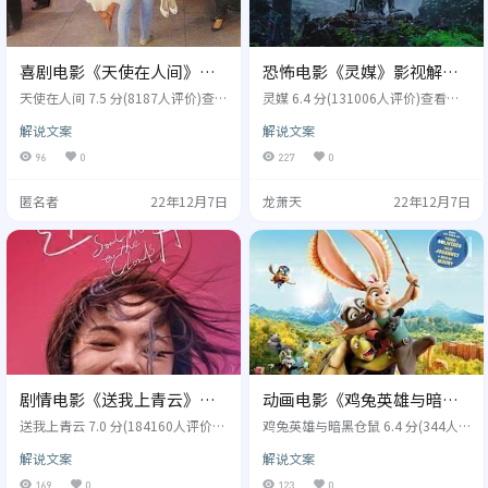
喜剧电影《天使在人间》影
恐怖电影《灵媒》影视解说
视解说文案/片源
文案/片源
天使在人间 7.5 分(8187人评价)查看
灵媒 6.4 分(131006人评价)查看影
影评文案 别名： 天使在人间 Date w
评文案 别名： 萨满(台),凶灵祭(港),
解说文案
解说文案
ith an Angel1987,天使在人间 Date
朗宗,Rang Zong,Rang Song,Rangj
with an Angel 导演: 汤姆麦克洛克林
ong,The Medium,랑종,灵媒 ร่างทรง
96
0
227
0
演员: 艾曼纽贝阿,大卫杜克斯,菲比
导演: 班庄比辛达拿刚 演员: 纳瑞拉
凯茨,迈克尔E奈特,菲尔布罗克,艾伯
库尔蒙科尔佩特,萨尼乌托玛,邦松纳
匿名者
22年12月7日
龙萧天
22年12月7日
特麦克林 类型: 喜剧,爱情,奇幻 制片
卡普,西拉尼扬基蒂坎,亚沙卡柴松,Ar
国家/地区: 美国 年份: 1987 某个庄
unee Wattana... 类型: 恐怖 制片国
园内，正在举行一场豪华派对，以
家/地区: 泰国,韩国 年份: 202…
庆祝吉姆桑德斯（麦克…
剧情电影《送我上青云》影
动画电影《鸡兔英雄与暗黑
视解说文案/片源
仓鼠》影视解说文案/片源
送我上青云 7.0 分(184160人评价)
鸡兔英雄与暗黑仓鼠 6.4 分(344人
查看影评文案 别名： Send Me to th
评价)查看影评文案 别名： 鸡兔联
解说文案
解说文案
e Clouds,送我上青云 导演: 滕丛丛
盟：寻找暗黑仓鼠(港),怪胎英雄：
演员: 姚晨,袁弘,李九霄,梁冠华,杨新
奇克探险记(台), 导演: 本斯塔森,Ben
169
0
123
0