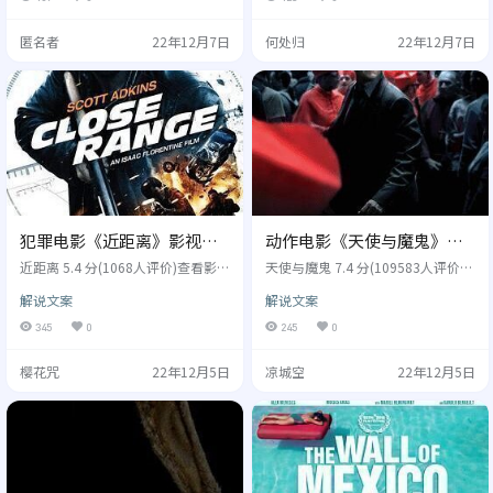
鸣,吴玉芳 类型: 剧情 制片国家/地
jamin Mousquet 演员: Danny Fehse
区: 中国大陆 年份: 2019 盛男（姚晨
nfeld,Michael Ornstein,迪诺安德拉
匿名者
22年12月7日
何处归
22年12月7日
饰），女，独立上进有追求，渴望
德,乔奥克曼,莱拉贝尔津什,凯尔赫
真爱却仍孑然一身。一次意外发现
伯特... 类型: 喜剧,动画,冒险 制片国
自己患上了卵巢癌，需要进行手
家/地区: 比利时,法国 年份: 2022 奇
术，但父亲出轨，母亲幼稚，家庭
克是天生…
给不了她可能的支持，她…
犯罪电影《近距离》影视解
动作电影《天使与魔鬼》影
说文案/片源
视解说文案/片源
近距离 5.4 分(1068人评价)查看影评
天使与魔鬼 7.4 分(109583人评价)
文案 别名： 枪杀近距离,近距离 Clo
查看影评文案 别名： 达芬奇密码前
解说文案
解说文案
se Range 导演: 艾萨克佛罗伦汀 演
传之天使与恶魔,天使与魔鬼 Angels
员: 斯科特阿金斯,尼克齐兰德,卡蒂
& Demons 导演: 朗霍华德 演员: 汤
345
0
245
0
琳基茨,斯科特埃文斯,埃迪J.费尔南
姆汉克斯,伊万麦克格雷格,阿耶莱特
德斯,杰克拉博兹,托尼佩雷斯,麦迪
祖里尔,斯特兰斯卡斯加德,皮耶尔弗
樱花咒
22年12月5日
凉城空
22年12月5日
森劳勒,朱利安西萨里奥,兰迪霍尔 类
兰切斯科法维诺... 类型: 动作,悬疑,
型: 动作,犯罪 制片国家/地区: 美国
惊悚 制片国家/地区: 美国,意大利 年
年份: 2015 一个士兵与一个腐败警
份: 2009 本片根据美国畅销作家丹
长不懈的斗争。他的副官，和一个
•布朗的同名小说改编。欧洲核子
危险的贩毒集团勾结，…
中心的科…