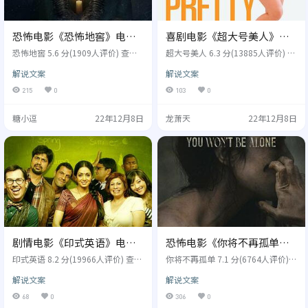
恐怖电影《恐怖地窖》电影
喜剧电影《超大号美人》电
解说文案/片源
影解说文案/片源
恐怖地窖 5.6 分(1909人评价) 查看
超大号美人 6.3 分(13885人评价) 查
影评文案 别名：恐怖地窖 The Cella
看影评文案 别名：姐就是美(台),美
解说文案
解说文案
r2022,恐怖地窖 The Cellar 导演: Br
丽爱自信,自觉美丽,人家美着呢(豆
endan Muldowney 演员: 伊丽莎库
友译名),I Feel Pretty 导演: 艾比科恩,
215
0
103
0
斯伯特,欧文马肯,狄龙菲茨莫里斯布
马克西尔弗斯坦 演员: 艾米舒默,米
雷迪,艾比菲茨... 类型: 恐怖 制片国
歇尔威廉姆斯,汤姆霍珀,罗里斯卡
糖小逗
22年12月8日
龙萧天
22年12月8日
家/地区: 爱尔兰,比利时,美国 年份: 2
沃,阿德里安马丁斯,艾米丽拉塔科斯
022 凯拉伍兹（ElishaCuthbert饰）
基... 类型: 喜剧 制片国家/地区: 美
的女儿神秘地消失在他们乡下新房
国,中国大陆 年份: 2018 Renee（舒
子的地窖…
默饰）一直因为缺乏安全感而感到
困扰。…
剧情电影《印式英语》电影
恐怖电影《你将不再孤单》
解说文案/片源
电影解说文案/片源
印式英语 8.2 分(19966人评价) 查看
你将不再孤单 7.1 分(6764人评价)
影评文案 别名：救救菜英文(台),纽
查看影评文案 别名：你将不再孤单
解说文案
解说文案
约精读游(港),印度英语,印式英语 En
You Won't Be Alone2022,你将不再
glish Vinglish 导演: 高里辛蒂 演员:
孤单 You Won't Be Alone 导演: 戈
68
0
306
0
诗丽黛玮,阿迪勒侯赛因,梅迪内博,
兰斯托列夫斯基 演员: 劳米拉佩斯,