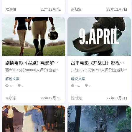
大都去南方城市打工，村中剩下的
穆巴里克,杰拉哈斯,卡洛琳赫弗斯,
难深拥
22年12月7日
燕归空
22年12月7日
全是老人和儿童，小学教师易明堂
卡蒂娅里曼,沃尔克布鲁赫,马克斯冯
（易志兵 饰）不忍这些孩子重蹈父
德格罗本... 类型: 喜剧,冒险 制片国
辈的路，决定开办一所家庭幼儿
家/地区: 德国 年份: 2015 影片由
园，教孩子们学文化，下岗的妻子
德…
（何伟欣 饰）当园长，初…
剧情电影《弱点》电影解说
战争电影《开战日》影视解
文案/片源
说文案/片源
弱点 8.7 分(280088人评价) 查看影
开战日 7.6 分(6793人评价)查看影评
评文案 别名：守护有心人(港),攻其
文案 别名： 四月九日,April 9th,开
解说文案
解说文案
不备(台),温情橄榄球,暗算,盲点,弱
战日 9. April 导演: 罗尼伊兹拉 演员:
点 The Blind Side 导演: 约翰李汉考
皮鲁埃斯贝克,拉斯米克尔森,埃利奥
87
0
186
0
克 演员: 桑德拉布洛克,蒂姆麦格罗,
特克罗赛特霍夫,西蒙西尔斯,阿里亚
昆东亚伦,杰海德,莉莉柯林斯,雷迈
历山大,卢卡斯施瓦兹索斯坦松 类型:
果小冻
22年12月7日
浅时光
22年12月7日
克金农,金迪肯斯,安德莱内列诺斯,
剧情,历史,战争 制片国家/地区: 丹麦
凯西贝茨,凯萨琳戴尔,安迪斯塔尔...
年份: 2015 1940年4月9日清晨，德
类型: 剧情,家庭,传记,运动 制片国
国军队穿过国界进入丹麦境内。丹
家/地区: 美国 年份: 2009 黑人男
麦日德兰岛的自行车连队和摩托车
孩…
连队是…