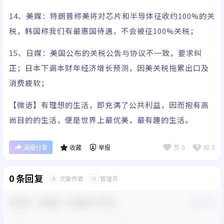
14、美媒：特朗普称美将对芯片和半导体征收约100%的关
税，韩国称我们有最惠国待遇，不会被征100%关税；
15、日媒：美国公布的关税公告与协议不一致，要求纠
正；日本下调本财年经济增长预测，因美关税拖累出口及
消费疲软​​；
【微语】有理想的生活，即充满了公共利益，因而抱有高
尚目的的生活，便是世界上最优美，最有趣的生活。
赞
踩
0
0
海报分享
收藏
举报
0 条回复
文章作者
管理员
A
M
欢迎您，新朋友，感谢参与互动！
确认修改