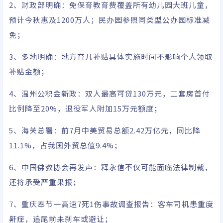
2、财政部明确：免保育教育费覆盖所有幼儿园大班儿童，
预计今秋惠及1200万人​​；​​民办园参照同类型公办园标准减
免​；
3、多地明确：地方育儿补贴具体实施时间不影响个人领取
补贴金额；
4、温州公积金新政：双人最高可贷130万元​​，​​二套房首付
比例降至20%​​，​​退役军人附加15万元额度；
5、海关总署：前7月中美贸易总额2.42万亿元，同比降
11.1%​​，占我国外贸总值9.4%；
6、中国佛教协会再发声：释永信不仅可能面临法律制裁，
还将承受严重果报；
7、重庆奉节一高速7死1伤事故调查报告：客车司机患重度
鼾症，追尾前未刹车或避让；