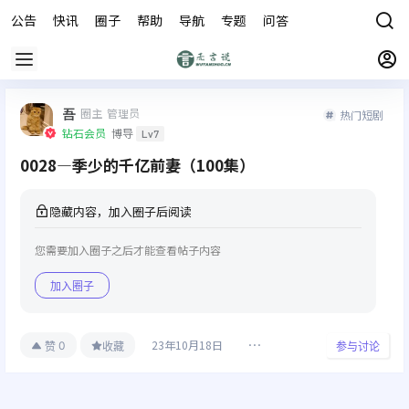
公告
快讯
圈子
帮助
导航
专题
问答
商城
吾
圈主
管理员
热门短剧
钻石会员
博导
Lv7
0028—季少的千亿前妻（100集）
隐藏内容，加入圈子后阅读
您需要加入圈子之后才能查看帖子内容
加入圈子
23年10月18日
0
赞
收藏
参与讨论