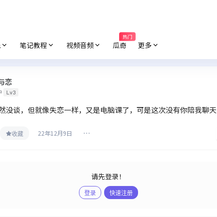
热门
纸
笔记教程
视频音频
瓜奇
更多
与恋
中
Lv3
然没谈，但就像失恋一样，又是电脑课了，可是这次没有你陪我聊天
22年12月9日
收藏
请先登录！
登录
快速注册