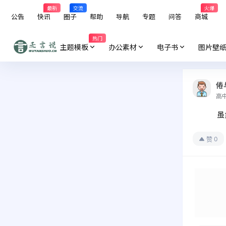
最新
交流
火爆
公告
快讯
圈子
帮助
导航
专题
问答
商城
热门
主题模板
办公素材
电子书
图片壁
倦
高
虽
0
赞