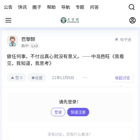
公告
快讯
圈子
帮助
导航
专题
问答
商城
巴黎醉
句子迷
高中
Lv3
做任何事，不付出真心就没有意义。——中岛芭旺《我看
见，我知道，我思考》
22年12月8日
0
赞
收藏
收起讨论
请先登录！
登录
快速注册
发布
没有讨论，您有什么看法？