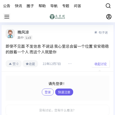
公告
快讯
圈子
帮助
导航
专题
问答
商城
晚风凉
句子迷
高中
Lv3
即使不见面 不发信息 不说话 我心里总会留一个位置 安安稳稳
的放着一个人 而这个人就是你
22年12月7日
0
赞
收藏
收起讨论
请先登录！
登录
快速注册
发布
没有讨论，您有什么看法？