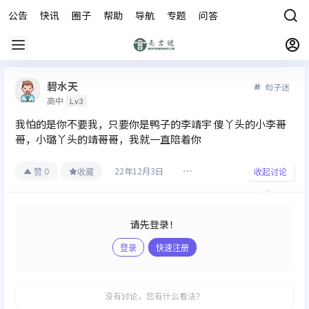
公告
快讯
圈子
帮助
导航
专题
问答
商城
碧水天
句子迷
高中
Lv3
我怕的是你不要我，只要你是鸭子的李靖宇 傻丫头的小李哥
哥，小璐丫头的靖哥哥，我就一直陪着你
22年12月3日
0
赞
收藏
收起讨论
请先登录！
登录
快速注册
发布
没有讨论，您有什么看法？