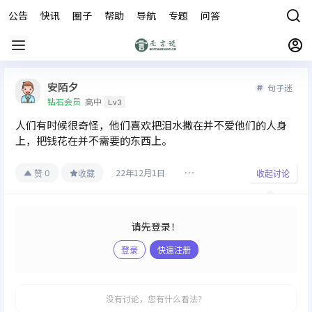
公告
快讯
圈子
帮助
导航
专题
问答
商城
安陌夕
句子迷
钻石会员
高中
Lv3
人们有时候很奇怪，他们喜欢把泪水撒在并不爱他们的人身
上，把钱花在并不需要的东西上。
22年12月1日
0
赞
收藏
收起讨论
请先登录！
登录
快速注册
发布
没有讨论，您有什么看法？