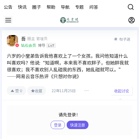
公告
快讯
圈子
帮助
导航
专题
问答
商城
吾
圈主
管理员
句子迷
钻石会员
博导
Lv7
六岁的小堂弟告诉我他喜欢上了一个女孩。我问他知道什么
叫喜欢吗？他说:“知道啊，本来我不喜欢胖子，但她胖我就
很喜欢；我不喜欢别人乱碰我的东西，她乱碰就可以。”
——网易云音乐热评《只想对你说》
22年11月25日
0
赞
收藏
收起讨论
请先登录！
登录
快速注册
发布