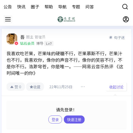
公告
快讯
圈子
帮助
导航
专题
问答
商城
吾
圈主
管理员
句子迷
钻石会员
博导
Lv7
我喜欢吃芒果，芒果味的硬糖不行，芒果慕斯不行，芒果汁
也不行。我喜欢你，像你的声音不行，像你的笑容不行，不
是你不行。浩渺穹苍，你是唯一。——网易云音乐热评 《这
时间唯一的你》
22年11月25日
0
赞
收藏
收起讨论
请先登录！
登录
快速注册
发布