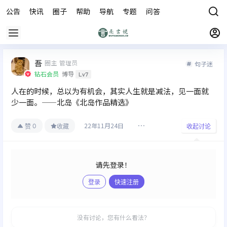
公告
快讯
圈子
帮助
导航
专题
问答
商城
吾
圈主
管理员
句子迷
钻石会员
博导
Lv7
人在的时候，总以为有机会，其实人生就是减法，见一面就
少一面。——北岛《北岛作品精选》
22年11月24日
0
赞
收藏
收起讨论
请先登录！
登录
快速注册
发布
没有讨论，您有什么看法？