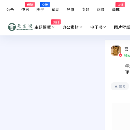
最新
交流
火爆
公告
快讯
圈子
帮助
导航
专题
问答
商城
热门
主题模板
办公素材
电子书
图片壁
吾
钻
年
评
0
赞