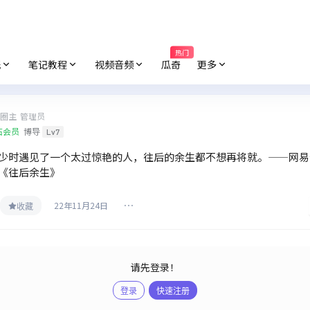
热门
纸
笔记教程
视频音频
瓜奇
更多
圈主
管理员
石会员
博导
Lv7
少时遇见了一个太过惊艳的人，往后的余生都不想再将就。——网易
《往后余生》
22年11月24日
收藏
请先登录！
登录
快速注册