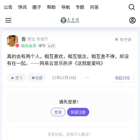
公告
快讯
圈子
帮助
导航
专题
问答
商城
吾
圈主
管理员
句子迷
钻石会员
博导
Lv7
真的会有两个人，相互喜欢，相互惦念，相互舍不得，却没
有在一起。——网易云音乐热评《这就是爱吗》
22年11月24日
0
赞
收藏
收起讨论
请先登录！
登录
快速注册
发布
没有讨论，您有什么看法？