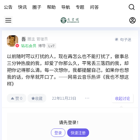
公告
快讯
圈子
帮助
导航
专题
问答
商城
吾
圈主
管理员
句子迷
钻石会员
博导
Lv7
以前随时可以打扰的人，现在再怎么也不能打扰了，做事总
三分钟热度的我，却爱了你那么久，平常丢三落四的我，却
把你记得那么清。每一次想你，我都提醒自己，如果你也想
我的话，你早就开口了。——网易云音乐热评《我也不想这
样》
22年11月23日
0
赞
收藏
收起讨论
请先登录！
登录
快速注册
发布