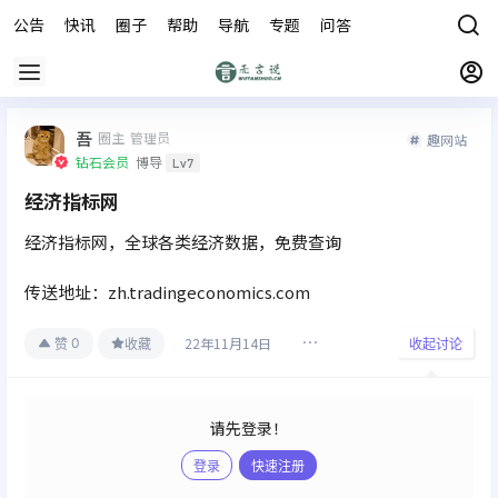
公告
快讯
圈子
帮助
导航
专题
问答
商城
吾
圈主
管理员
趣网站
钻石会员
博导
Lv7
经济指标网
经济指标网，全球各类经济数据，免费查询
传送地址：zh.tradingeconomics.com
22年11月14日
0
赞
收藏
收起讨论
请先登录！
登录
快速注册
发布