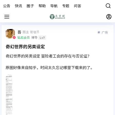
公告
快讯
圈子
帮助
导航
专题
问答
商城
吾
圈主
管理员
广场
钻石会员
博导
Lv7
奇幻世界的另类设定
奇幻世界的另类设定 冒险者工会的存在与否论证？
原图好像来自知乎，时间太久忘记哪里下载来的了。