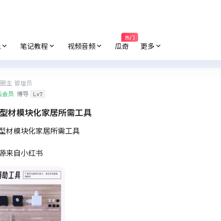
热门
纸
笔记教程
视频音频
瓜奇
更多
圈主
管理员
石会员
博导
Lv7
型材模块化家居所需工具
型材模块化家居所需工具
源来自小红书