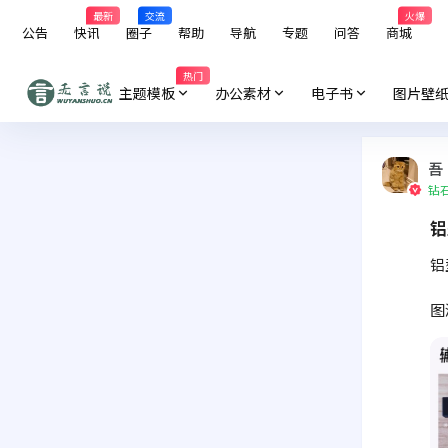
最新
交流
火爆
公告
快讯
圈子
帮助
导航
专题
问答
商城
热门
主题模板
办公素材
电子书
图片壁
吾
钻
铝
铝
图